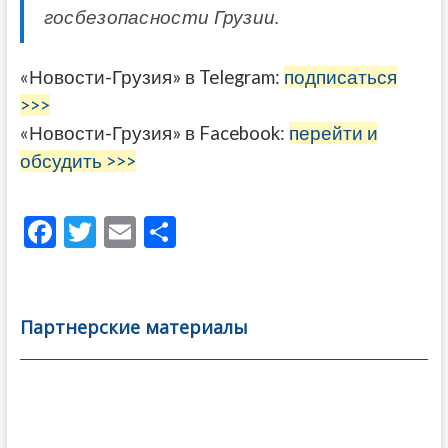
госбезопасности Грузии.
«Новости-Грузия» в Telegram:
подписаться
>>>
«Новости-Грузия» в Facebook:
перейти и
обсудить >>>
F
T
E
О
ac
w
m
тп
e
itt
ai
р
b
er
l
а
Партнерские материалы
o
в
o
и
k
ть
Навигация