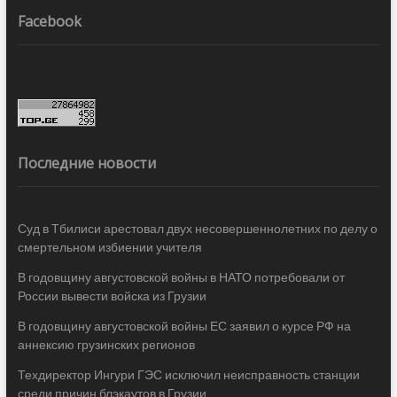
Facebook
Последние новости
Суд в Тбилиси арестовал двух несовершеннолетних по делу о
смертельном избиении учителя
В годовщину августовской войны в НАТО потребовали от
России вывести войска из Грузии
В годовщину августовской войны ЕС заявил о курсе РФ на
аннексию грузинских регионов
Техдиректор Ингури ГЭС исключил неисправность станции
среди причин блэкаутов в Грузии