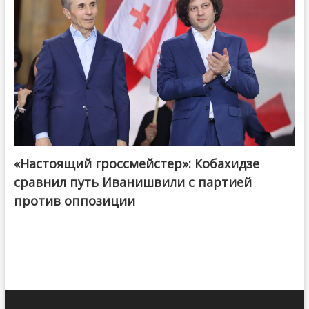
«Настоящий гроссмейстер»: Кобахидзе
@ქართული ოცნება / Georgian Dream
сравнил путь Иванишвили с партией
против оппозиции