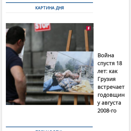
по
КАРТИНА ДНЯ
записям
Фотовыставка
на тему
августовской
войны 2008
года в Тбилиси,
август 2018
года. Фото:
Война
Первый канал
спустя 18
лет: как
Грузия
встречает
годовщин
у августа
2008-го