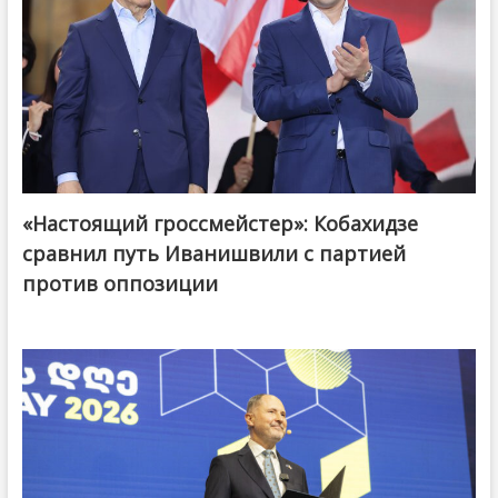
«Настоящий гроссмейстер»: Кобахидзе
@ქართული ოცნება / Georgian Dream
сравнил путь Иванишвили с партией
против оппозиции