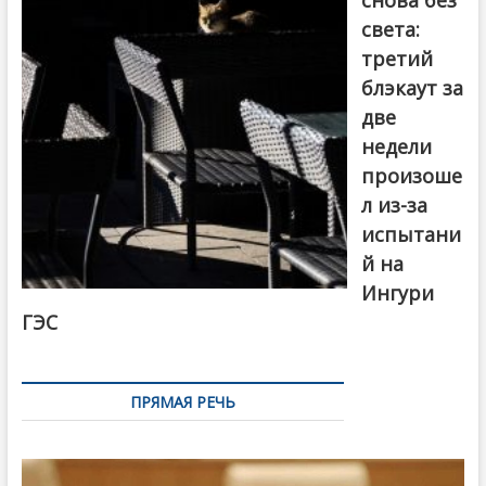
снова без
света:
третий
блэкаут за
две
недели
произоше
л из-за
испытани
й на
Ингури
ГЭС
ПРЯМАЯ РЕЧЬ