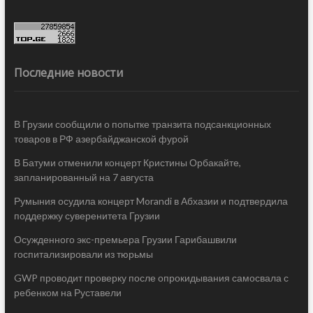
Последние новости
В Грузии сообщили о попытке транзита подсанкционных
товаров в РФ азербайджанской фурой
В Батуми отменили концерт Кристины Орбакайте,
запланированный на 7 августа
Румыния осудила концерт Morandi в Абхазии и подтвердила
поддержку суверенитета Грузии
Осужденного экс-премьера Грузии Гарибашвили
госпитализировали из тюрьмы
GWP проводит проверку после опрокидывания самосвала с
ребенком на Руставели