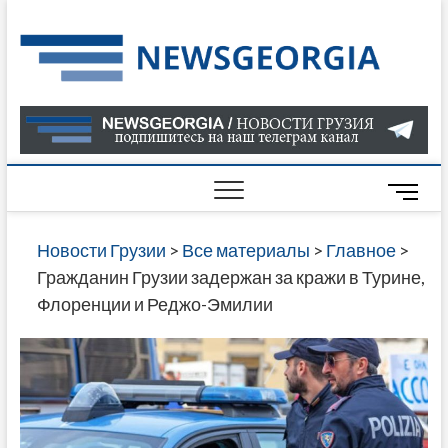
Skip
to
Нов
САМАЯ
content
АКТУАЛ
Гру
ИНФОР
О СОБ
В ГРУЗ
НОВОС
M
ГРУЗИИ
e
ОНЛАЙН
n
Новости Грузии
>
Все материалы
>
Главное
>
САЙТЕ 
u
Гражданин Грузии задержан за кражи в Турине,
НАЙДЕ
B
Флоренции и Реджо-Эмилии
НОВОС
u
ПОЛИТ
t
ЭКОНО
t
КУЛЬТУ
o
СПОРТА
n
МНОГО