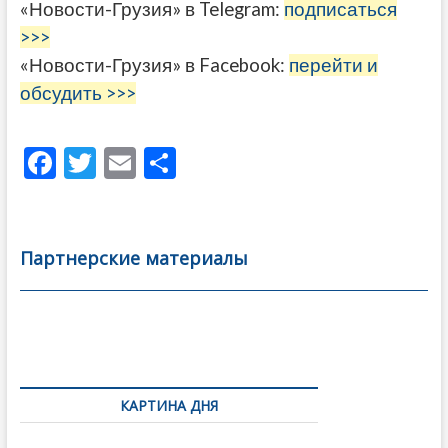
«Новости-Грузия» в Telegram:
подписаться
>>>
«Новости-Грузия» в Facebook:
перейти и
обсудить >>>
F
T
E
О
ac
w
m
тп
e
itt
ai
р
b
er
l
а
Партнерские материалы
o
в
o
и
k
ть
Навигация
по
КАРТИНА ДНЯ
записям
В память