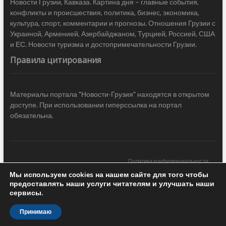
Новости Грузии, Кавказа. Картина дня – главные события,
конфликты и происшествия, политика, бизнес, экономика,
культура, спорт, комментарии и прогнозы. Отношения Грузии с
Украиной, Арменией, Азербайджаном, Турцией, Россией, США
и ЕС. Новости туризма и достопримечательности Грузии.
Правила цитирования
Материалы портала "Новости-Грузия" находятся в открытом
доступе. При использовании гиперссылка на портал
обязательна.
Политика конфиденциальности
Мы используем cookies на нашем сайте для того чтобы
Новости Грузии
| Black Sea Press LTD © 2020 All Rights Reserved /
предоставлять наши услуги читателям и улучшать наши
Design & development —
COCODO BRANDO
сервисы.
Принимаю