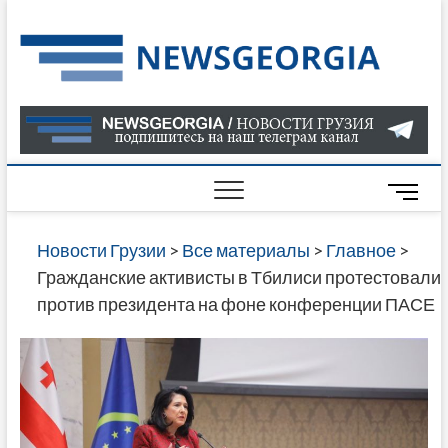
Skip
to
Нов
САМАЯ
content
АКТУАЛ
Гру
ИНФОР
О СОБ
В ГРУЗ
НОВОС
M
ГРУЗИИ
e
ОНЛАЙН
n
Новости Грузии
>
Все материалы
>
Главное
>
САЙТЕ 
u
Гражданские активисты в Тбилиси протестовали
НАЙДЕ
B
против президента на фоне конференции ПАСЕ
НОВОС
u
ПОЛИТ
t
ЭКОНО
t
КУЛЬТУ
o
СПОРТА
n
МНОГО