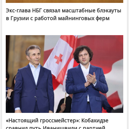
Экс-глава НБГ связал масштабные блэкауты
в Грузии с работой майнинговых ферм
«Настоящий гроссмейстер»: Кобахидзе
@ქართული ოცნება / Georgian Dream
сравнил путь Иванишвили с партией