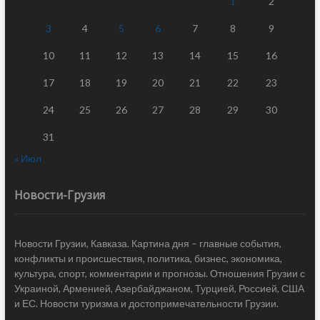
1
2
3
4
5
6
7
8
9
10
11
12
13
14
15
16
17
18
19
20
21
22
23
24
25
26
27
28
29
30
31
« Июл
Новости-Грузия
Новости Грузии, Кавказа. Картина дня – главные события,
конфликты и происшествия, политика, бизнес, экономика,
культура, спорт, комментарии и прогнозы. Отношения Грузии с
Украиной, Арменией, Азербайджаном, Турцией, Россией, США
и ЕС. Новости туризма и достопримечательности Грузии.