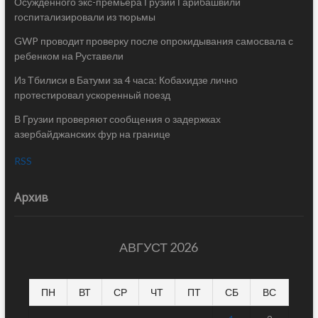
Осужденного экс-премьера Грузии Гарибашвили
госпитализировали из тюрьмы
GWP проводит проверку после опрокидывания самосвала с
ребенком на Руставели
Из Тбилиси в Батуми за 4 часа: Кобахидзе лично
протестировал ускоренный поезд
В Грузии проверяют сообщения о задержках
азербайджанских фур на границе
RSS
Архив
АВГУСТ 2026
ПН
ВТ
СР
ЧТ
ПТ
СБ
ВС