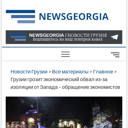
Skip
to
Нов
САМАЯ
content
АКТУАЛ
Гру
ИНФОР
О СОБ
В ГРУЗ
НОВОС
M
ГРУЗИИ
e
ОНЛАЙН
n
Новости Грузии
>
Все материалы
>
Главное
>
САЙТЕ 
u
Грузии грозит экономический обвал из-за
НАЙДЕ
B
изоляции от Запада – обращение экономистов
НОВОС
u
ПОЛИТ
t
ЭКОНО
t
КУЛЬТУ
o
СПОРТА
n
МНОГО