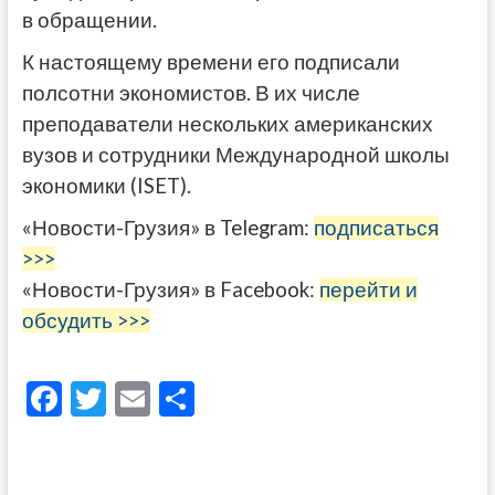
в обращении.
К настоящему времени его подписали
полсотни экономистов. В их числе
преподаватели нескольких американских
вузов и сотрудники Международной школы
экономики (ISET).
«Новости-Грузия» в Telegram:
подписаться
>>>
«Новости-Грузия» в Facebook:
перейти и
обсудить >>>
F
T
E
О
ac
w
m
тп
e
itt
ai
р