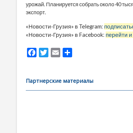
урожай. Планируется собрать около 40 тыс
экспорт.
«Новости-Грузия» в Telegram:
подписать
«Новости-Грузия» в Facebook:
перейти и
F
T
E
О
ac
w
m
тп
e
itt
ai
р
b
er
l
а
Партнерские материалы
o
в
o
и
k
ть
Навигация
по
записям