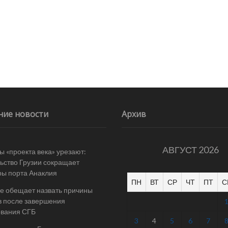
ние новости
Архив
АВГУСТ 2026
 «проекта века» урезают:
ьство Грузии сокращает
ы порта Анаклия
ПН
ВТ
СР
ЧТ
ПТ
С
е обещает назвать причины
в после завершения
ования СГБ
3
4
5
6
7