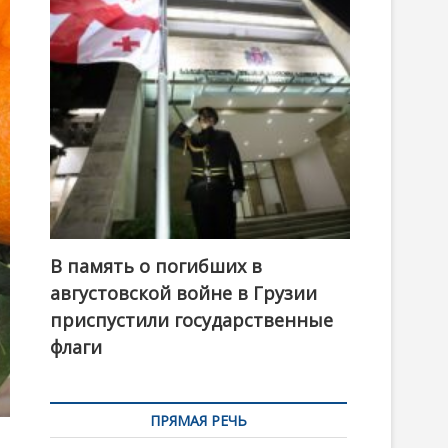
t
o
n
В память о погибших в
августовской войне в Грузии
приспустили государственные
флаги
ПРЯМАЯ РЕЧЬ