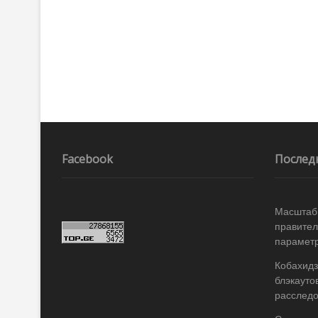
Facebook
Послед
Масштабы
правител
параметр
Кобахидз
блэкауто
расслед