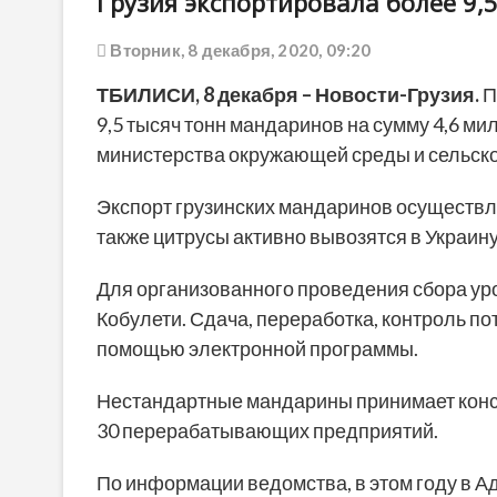
Грузия экспортировала более 9
Вторник, 8 декабря, 2020, 09:20
ТБИЛИСИ,
8 декабря
– Новости-Грузия.
П
9,5 тысяч тонн мандаринов на сумму 4,6 м
министерства окружающей среды и сельско
Экспорт грузинских мандаринов осуществле
также цитрусы активно вывозятся в Украину
Для организованного проведения сбора ур
Кобулети. Сдача, переработка, контроль по
помощью электронной программы.
Нестандартные мандарины принимает консе
30 перерабатывающих предприятий.
По информации ведомства, в этом году в 