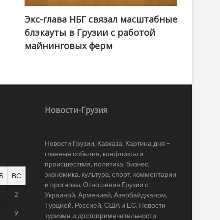
Экс-глава НБГ связал масштабные
блэкауты в Грузии с работой
майнинговых ферм
Новости-Грузия
Новости Грузии, Кавказа. Картина дня –
главные события, конфликты и
происшествия, политика, бизнес,
экономика, культура, спорт, комментарии
Б
ВС
и прогнозы. Отношения Грузии с
1
2
Украиной, Арменией, Азербайджаном,
Турцией, Россией, США и ЕС. Новости
8
9
туризма и достопримечательности