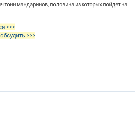
яч тонн мандаринов, половина из которых пойдет на
ся >>>
 обсудить >>>