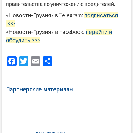
правительства по уничтожению вредителей.
«Новости-Грузия» в Telegram:
подписаться
>>>
«Новости-Грузия» в Facebook:
перейти и
обсудить >>>
F
T
E
О
ac
w
m
тп
e
itt
ai
р
b
er
l
а
Партнерские материалы
o
в
o
и
k
ть
Навигация
по