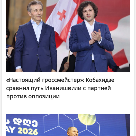
«Настоящий гроссмейстер»: Кобахидзе
@ქართული ოცნება / Georgian Dream
сравнил путь Иванишвили с партией
против оппозиции