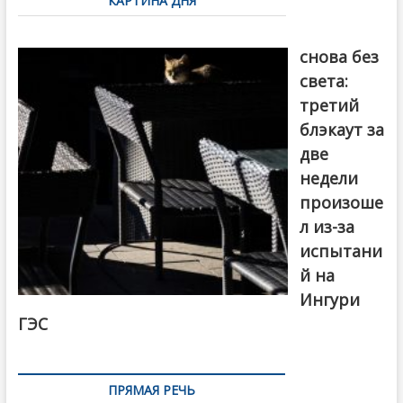
КАРТИНА ДНЯ
записям
Грузия
снова без
света:
третий
блэкаут за
две
недели
произоше
л из-за
испытани
й на
Ингури
ГЭС
ПРЯМАЯ РЕЧЬ