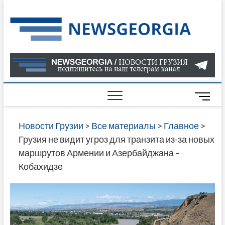
Skip
to
Нов
САМАЯ
content
АКТУАЛ
Гру
ИНФОР
О СОБ
В ГРУЗ
НОВОС
M
ГРУЗИИ
e
ОНЛАЙН
n
Новости Грузии
>
Все материалы
>
Главное
>
САЙТЕ 
u
Грузия не видит угроз для транзита из-за новых
НАЙДЕ
B
маршрутов Армении и Азербайджана –
НОВОС
u
Кобахидзе
ПОЛИТ
t
ЭКОНО
t
КУЛЬТУ
o
СПОРТА
n
МНОГО