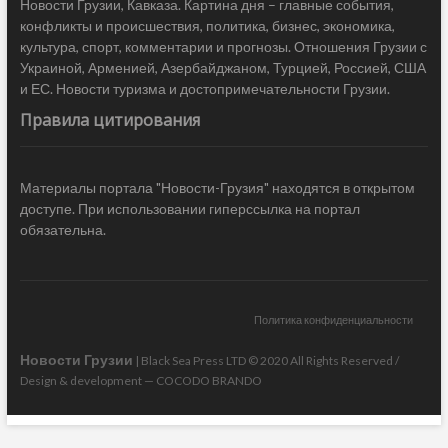
Новости Грузии, Кавказа. Картина дня – главные события,
конфликты и происшествия, политика, бизнес, экономика,
культура, спорт, комментарии и прогнозы. Отношения Грузии с
Украиной, Арменией, Азербайджаном, Турцией, Россией, США
и ЕС. Новости туризма и достопримечательности Грузии.
Правила цитирования
Материалы портала "Новости-Грузия" находятся в открытом
доступе. При использовании гиперссылка на портал
обязательна.
Политика конфиденциальности
Новости Грузии
| Black Sea Press LTD © 2020 All Rights Reserved /
Design & development —
COCODO BRANDO