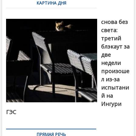
КАРТИНА ДНЯ
записям
Грузия
снова без
света:
третий
блэкаут за
две
недели
произоше
л из-за
испытани
й на
Ингури
ГЭС
ПРЯМАЯ РЕЧЬ