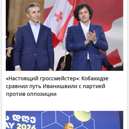
«Настоящий гроссмейстер»: Кобахидзе
@ქართული ოცნება / Georgian Dream
сравнил путь Иванишвили с партией
против оппозиции