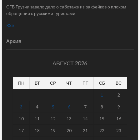
СГБ Грузии завело дело о саботаже из-за фейков о плохом
обращении с русскими туристами
RSS
Архив
АВГУСТ 2026
ПН
ВТ
СР
ЧТ
ПТ
СБ
ВС
1
2
3
4
5
6
7
8
9
10
11
12
13
14
15
16
17
18
19
20
21
22
23