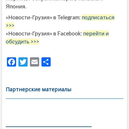
Япония.
«Новости-Грузия» в Telegram:
подписаться
>>>
«Новости-Грузия» в Facebook:
перейти и
обсудить >>>
F
T
E
О
ac
w
m
тп
e
itt
ai
р
b
er
l
а
Партнерские материалы
o
в
o
и
k
ть
Навигация
по