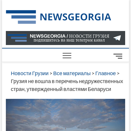
Skip
to
Нов
САМАЯ
content
АКТУАЛ
Гру
ИНФОР
О СОБ
В ГРУЗ
НОВОС
M
ГРУЗИИ
e
ОНЛАЙН
n
Новости Грузии
>
Все материалы
>
Главное
>
САЙТЕ 
u
Грузия не вошла в перечень недружественных
НАЙДЕ
B
стран, утвержденный властями Беларуси
НОВОС
u
ПОЛИТ
t
ЭКОНО
t
КУЛЬТУ
o
СПОРТА
n
МНОГО