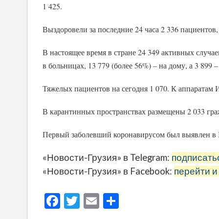
1 425.
Выздоровели за последние 24 часа 2 336 пациентов,
В настоящее время в стране 24 349 активных случае
в больницах, 13 779 (более 56%) – на дому, а 3 899
Тяжелых пациентов на сегодня 1 070. К аппаратам
В карантинных пространствах размещены 2 033 граж
Первый заболевший коронавирусом был выявлен в Г
«Новости-Грузия» в Telegram:
подписать
«Новости-Грузия» в Facebook:
перейти и
F
T
E
О
ac
w
m
тп