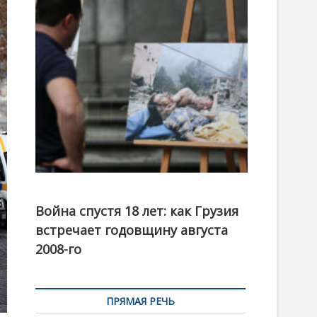
t
o
n
Фотовыставка на тему августовской войны 2008
года в Тбилиси, август 2018 года. Фото: Первый
Война спустя 18 лет: как Грузия
канал
встречает годовщину августа
2008-го
ПРЯМАЯ РЕЧЬ