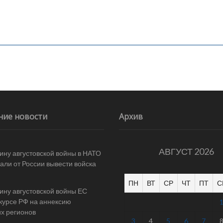
ние новости
Архив
АВГУСТ 2026
ину августовской войны в НАТО
али от России вывести войска
ПН
ВТ
СР
ЧТ
ПТ
С
ину августовской войны ЕС
 курсе РФ на аннексию
их регионов
3
4
5
6
7