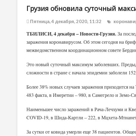
Грузия обновила суточный макс
Пятница, 4 декабря, 2020, 11:32
коронави
ТБИЛИСИ, 4 декабря – Новости-Грузия.
За после
заражения коронавирусом. Об этом сегодня на бриф
межведомственном координационном совете Берди
Это новый суточный максимум заболевших. Предыд
сложности в стране с начала эпидемии заболели 152
Более 38% новых случаев заражения приходится на 
483 факта, в Имеретии – 980, в Самегрело и Земо-С
Наименьшее число заражений в Рача-Лечхуми и Кв
COVID-19, в Шида-Картли – 222, в Мцхета-Мтианети
За сутки от ковида умерли еще 38 пациентов. Обще