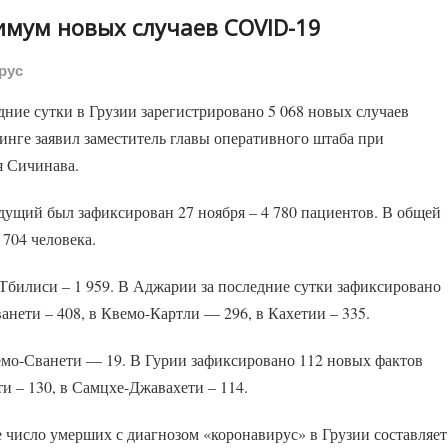
имум новых случаев COVID-19
рус
дние сутки в Грузии зарегистрировано 5 068 новых случаев
инге заявил заместитель главы оперативного штаба при
я Сичинава.
ущий был зафиксирован 27 ноября – 4 780 пациентов. В общей
 704 человека.
Тбилиси – 1 959. В Аджарии за последние сутки зафиксировано
ванети – 408, в Квемо-Картли — 296, в Кахетии – 335.
емо-Сванети — 19. В Гурии зафиксировано 112 новых фактов
 – 130, в Самцхе-Джавахети – 114.
е число умерших с диагнозом «коронавирус» в Грузии составляет