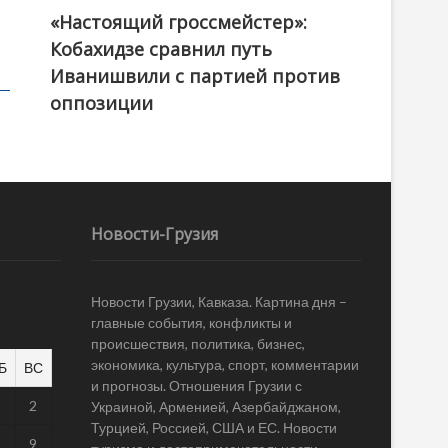
«Настоящий гроссмейстер»:
@ქართული ოცნება / Georgian Dream
Кобахидзе сравнил путь
Иванишвили с партией против
оппозиции
Новости-Грузия
Новости Грузии, Кавказа. Картина дня –
главные события, конфликты и
происшествия, политика, бизнес,
экономика, культура, спорт, комментарии
Б
ВС
и прогнозы. Отношения Грузии с
1
2
Украиной, Арменией, Азербайджаном,
Турцией, Россией, США и ЕС. Новости
8
9