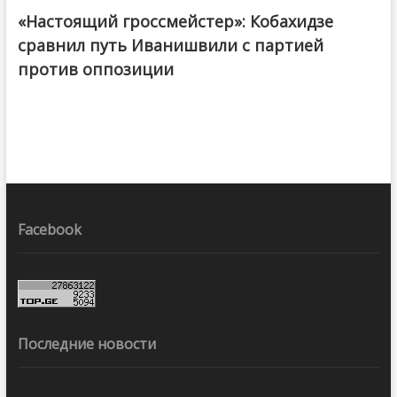
«Настоящий гроссмейстер»: Кобахидзе
@ქართული ოცნება / Georgian Dream
сравнил путь Иванишвили с партией
против оппозиции
Facebook
Последние новости