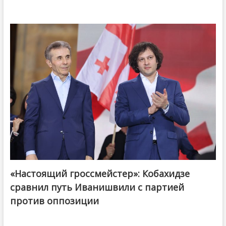
«Настоящий гроссмейстер»: Кобахидзе
@ქართული ოცნება / Georgian Dream
сравнил путь Иванишвили с партией
против оппозиции