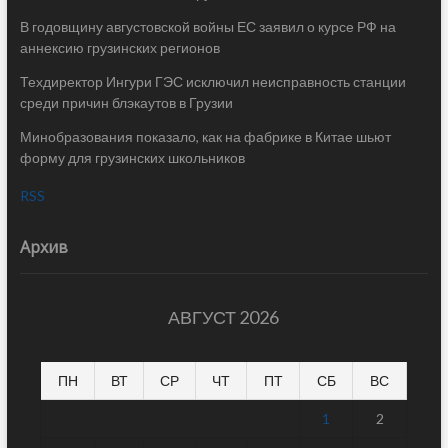
В годовщину августовской войны ЕС заявил о курсе РФ на
аннексию грузинских регионов
Техдиректор Ингури ГЭС исключил неисправность станции
среди причин блэкаутов в Грузии
Минобразования показало, как на фабрике в Китае шьют
форму для грузинских школьников
RSS
Архив
АВГУСТ 2026
ПН
ВТ
СР
ЧТ
ПТ
СБ
ВС
1
2