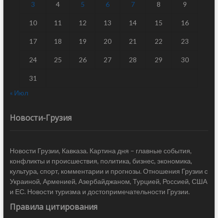
3
4
5
6
7
8
9
10
11
12
13
14
15
16
17
18
19
20
21
22
23
24
25
26
27
28
29
30
31
« Июл
Новости-Грузия
Новости Грузии, Кавказа. Картина дня – главные события,
конфликты и происшествия, политика, бизнес, экономика,
культура, спорт, комментарии и прогнозы. Отношения Грузии с
Украиной, Арменией, Азербайджаном, Турцией, Россией, США
и ЕС. Новости туризма и достопримечательности Грузии.
Правила цитирования