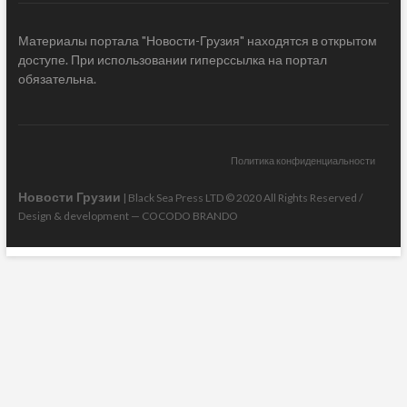
Материалы портала "Новости-Грузия" находятся в открытом
доступе. При использовании гиперссылка на портал
обязательна.
Политика конфиденциальности
Новости Грузии
| Black Sea Press LTD © 2020 All Rights Reserved /
Design & development —
COCODO BRANDO