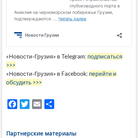
«Новости-Грузия» в Telegram:
подписаться
>>>
«Новости-Грузия» в Facebook:
перейти и
обсудить >>>
F
T
E
О
ac
w
m
тп
e
itt
ai
р
b
er
l
а
Партнерские материалы