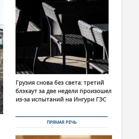
t
o
n
Грузия снова без света: третий
блэкаут за две недели произошел
из-за испытаний на Ингури ГЭС
ПРЯМАЯ РЕЧЬ