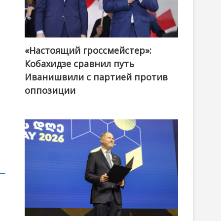
«Настоящий гроссмейстер»:
@ქართული ოცნება / Georgian Dream
Кобахидзе сравнил путь
Иванишвили с партией против
оппозиции