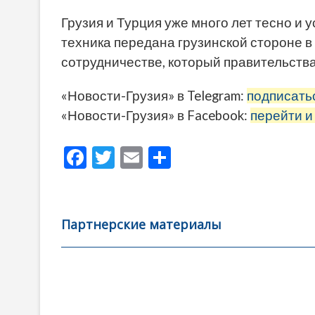
Грузия и Турция уже много лет тесно и
техника передана грузинской стороне 
сотрудничестве, который правительства
«Новости-Грузия» в Telegram:
подписать
«Новости-Грузия» в Facebook:
перейти и
F
T
E
О
ac
w
m
тп
e
itt
ai
р
b
er
l
а
Партнерские материалы
o
в
o
и
k
ть
Навигация