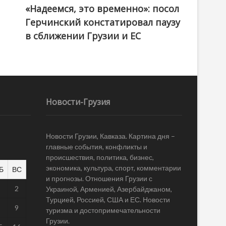
«Надеемся, это временно»: посол
Герчинский констатировал паузу
в сближении Грузии и ЕС
Новости-Грузия
Новости Грузии, Кавказа. Картина дня –
главные события, конфликты и
происшествия, политика, бизнес,
экономика, культура, спорт, комментарии
Б
ВС
и прогнозы. Отношения Грузии с
1
2
Украиной, Арменией, Азербайджаном,
Турцией, Россией, США и ЕС. Новости
8
9
туризма и достопримечательности
Грузии.