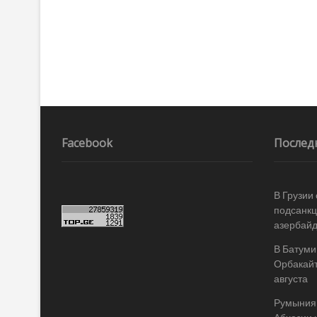
по
записям
Facebook
Послед
В Грузии
подсанкц
азербай
В Батуми
Орбакайт
августа
Румыния 