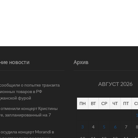
ние новости
Архив
АВГУСТ 2026
 сообщили о попытке транзита
ионных товаров в РФ
джанской фурой
ПН
ВТ
СР
ЧТ
ПТ
С
 отменили концерт Кристины
е, запланированный на 7
3
4
5
6
7
осудила концерт Morandi в