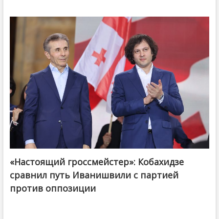
«Настоящий гроссмейстер»: Кобахидзе
@ქართული ოცნება / Georgian Dream
сравнил путь Иванишвили с партией
против оппозиции