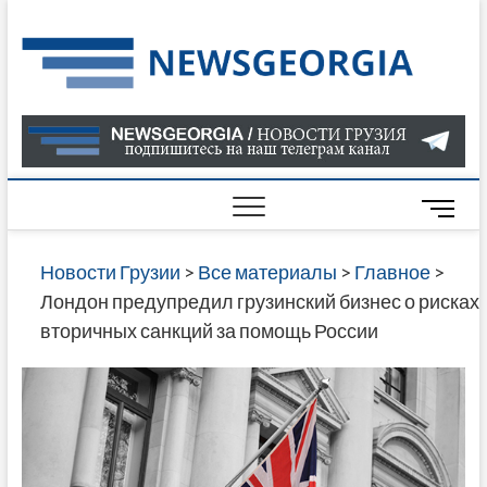
Skip
to
Нов
САМАЯ
content
АКТУАЛ
Гру
ИНФОР
О СОБ
В ГРУЗ
НОВОС
M
ГРУЗИИ
e
ОНЛАЙН
n
Новости Грузии
>
Все материалы
>
Главное
>
САЙТЕ 
u
Лондон предупредил грузинский бизнес о рисках
НАЙДЕ
B
вторичных санкций за помощь России
НОВОС
u
ПОЛИТ
t
ЭКОНО
t
КУЛЬТУ
o
СПОРТА
n
МНОГО