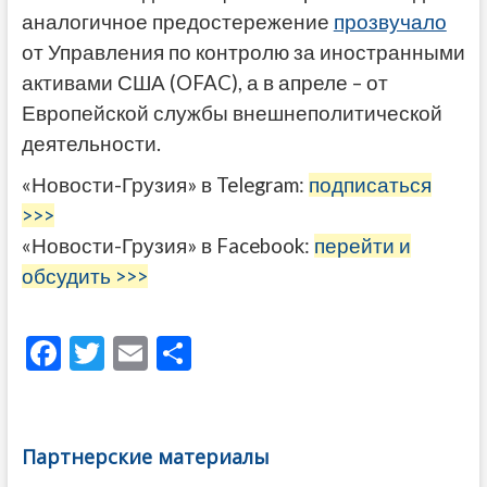
аналогичное предостережение
прозвучало
от Управления по контролю за иностранными
активами США (OFAC), а в апреле – от
Европейской службы внешнеполитической
деятельности.
«Новости-Грузия» в Telegram:
подписаться
>>>
«Новости-Грузия» в Facebook:
перейти и
обсудить >>>
F
T
E
О
ac
w
m
тп
e
itt
ai
р
b
er
l
а
Партнерские материалы