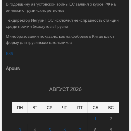
В годовщину августовской войны ЕС заявил о курсе РФ на
аннексию грузинских регионов
Техдиректор Ингури ГЭС исключил неисправность станции
среди причин блэкаутов в Грузии
Минобразования показало, как на фабрике в Китае шьют
форму для грузинских школьников
RSS
Архив
АВГУСТ 2026
ПН
ВТ
СР
ЧТ
ПТ
СБ
ВС
1
2
3
4
5
6
7
8
9