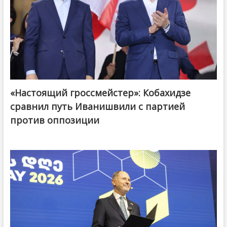
«Настоящий гроссмейстер»: Кобахидзе
@ქართული ოცნება / Georgian Dream
сравнил путь Иванишвили с партией
против оппозиции