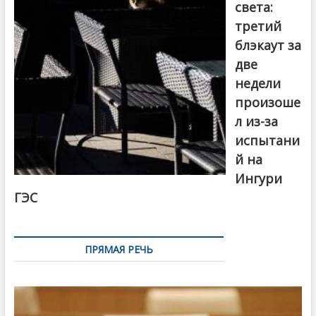
света:
третий
блэкаут за
две
недели
произоше
л из-за
испытани
й на
Ингури
ГЭС
ПРЯМАЯ РЕЧЬ