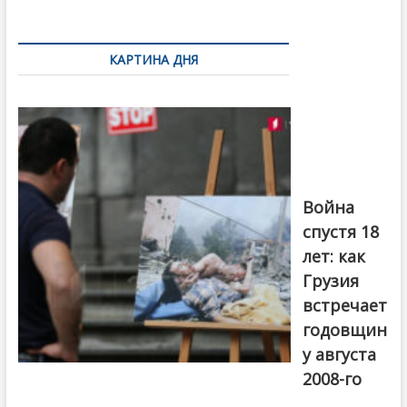
k
ть
Навигация
по
КАРТИНА ДНЯ
записям
Фотовыставка
на тему
августовской
войны 2008
года в Тбилиси,
август 2018
года. Фото:
Война
Первый канал
спустя 18
лет: как
Грузия
встречает
годовщин
у августа
2008-го