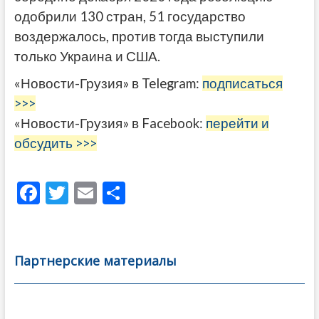
одобрили 130 стран, 51 государство
воздержалось, против тогда выступили
только Украина и США.
«Новости-Грузия» в Telegram:
подписаться
>>>
«Новости-Грузия» в Facebook:
перейти и
обсудить >>>
F
T
E
О
ac
w
m
тп
e
itt
ai
р
b
er
l
а
Партнерские материалы
o
в
o
и