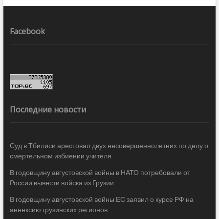
Facebook
Последние новости
Суд в Тбилиси арестовал двух несовершеннолетних по делу о
смертельном избиении учителя
В годовщину августовской войны в НАТО потребовали от
России вывести войска из Грузии
В годовщину августовской войны ЕС заявил о курсе РФ на
аннексию грузинских регионов