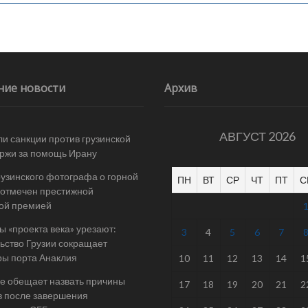
ние новости
Архив
АВГУСТ 2026
и санкции против грузинской
ржи за помощь Ирану
рузинского фотографа о горной
ПН
ВТ
СР
ЧТ
ПТ
С
отмечен престижной
ой премией
 «проекта века» урезают:
3
4
5
6
7
ьство Грузии сокращает
ы порта Анаклия
10
11
12
13
14
1
е обещает назвать причины
17
18
19
20
21
2
в после завершения