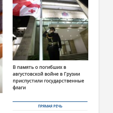
t
o
n
В память о погибших в
августовской войне в Грузии
приспустили государственные
флаги
ПРЯМАЯ РЕЧЬ