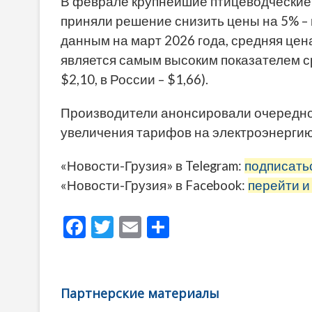
В феврале крупнейшие птицеводческие к
приняли решение снизить цены на 5% – 
данным на март 2026 года, средняя цена
является самым высоким показателем ср
$2,10, в России – $1,66).
Производители анонсировали очередно
увеличения тарифов на электроэнергию 
«Новости-Грузия» в Telegram:
подписать
«Новости-Грузия» в Facebook:
перейти и
F
T
E
О
ac
w
m
тп
e
itt
ai
р
b
er
l
а
Партнерские материалы