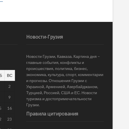
Новости-Грузия
Новости Грузии, Кавказа. Картина дня –
главные события, конфликты и
происшествия, политика, бизнес,
экономика, культура, спорт, комментарии
Б
ВС
и прогнозы. Отношения Грузии с
1
2
Украиной, Арменией, Азербайджаном,
Турцией, Россией, США и ЕС. Новости
8
9
туризма и достопримечательности
Грузии.
5
16
Правила цитирования
2
23