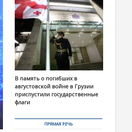
t
o
n
В память о погибших в
августовской войне в Грузии
приспустили государственные
флаги
ПРЯМАЯ РЕЧЬ