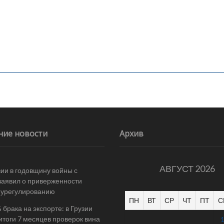
ние новости
Архив
АВГУСТ 2026
ии в годовщину войны с
заявил о приверженности
 урегулированию
ПН
ВТ
СР
ЧТ
ПТ
С
 брака на экспорте: в Грузии
итоги 7 месяцев проверок вина