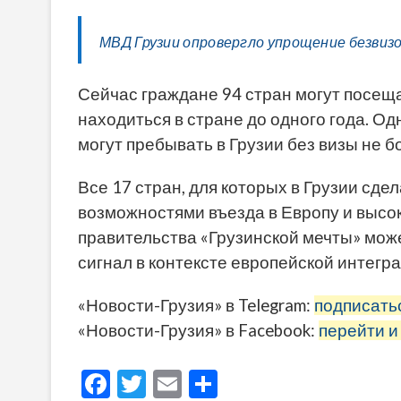
МВД Грузии опровергло упрощение безвизо
Сейчас граждане 94 стран могут посеща
находиться в стране до одного года. О
могут пребывать в Грузии без визы не бо
Все 17 стран, для которых в Грузии сд
возможностями въезда в Европу и выс
правительства «Грузинской мечты» мож
сигнал в контексте европейской интегра
«Новости-Грузия» в Telegram:
подписать
«Новости-Грузия» в Facebook:
перейти и
F
T
E
О