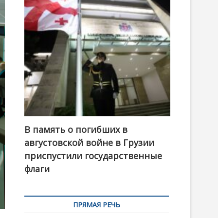
t
o
n
В память о погибших в
августовской войне в Грузии
приспустили государственные
флаги
ПРЯМАЯ РЕЧЬ