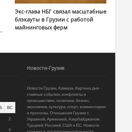
Экс-глава НБГ связал масштабные
блэкауты в Грузии с работой
майнинговых ферм
Новости-Грузия
Новости Грузии, Кавказа. Картина дня –
главные события, конфликты и
происшествия, политика, бизнес,
экономика, культура, спорт, комментарии
Б
ВС
и прогнозы. Отношения Грузии с
1
2
Украиной, Арменией, Азербайджаном,
Турцией, Россией, США и ЕС. Новости
8
9
туризма и достопримечательности