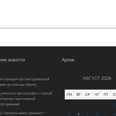
ние новости
Архив
АВГУСТ 2026
и санкции против грузинской
ржи за помощь Ирану
рузинского фотографа о горной
ПН
ВТ
СР
ЧТ
ПТ
С
отмечен престижной
ой премией
 «проекта века» урезают:
3
4
5
6
7