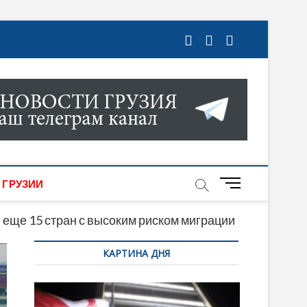
ГРУЗИИ. НОВОСТИ ГРУЗИИ ОНЛАЙН. НА
МИКИ, КУЛЬТУРЫ, СПОРТА И МНОГОЕ
M
 ГРУЗИИ
e
n
 еще 15 стран с высоким риском миграции
u
КАРТИНА ДНЯ
B
u
t