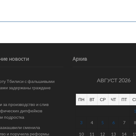
ние новости
Архив
АВГУСТ 2026
рту Тбилиси с фальшивыми
ами задержаны граждане
ПН
ВТ
СР
ЧТ
ПТ
С
и за производство и слив
афических дипфейков
и подростка
3
4
5
6
7
Саакашвили сменила
тво и поручила реформы
10
11
12
13
14
1