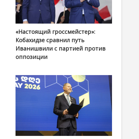
«Настоящий гроссмейстер»:
@ქართული ოცნება / Georgian Dream
Кобахидзе сравнил путь
Иванишвили с партией против
оппозиции