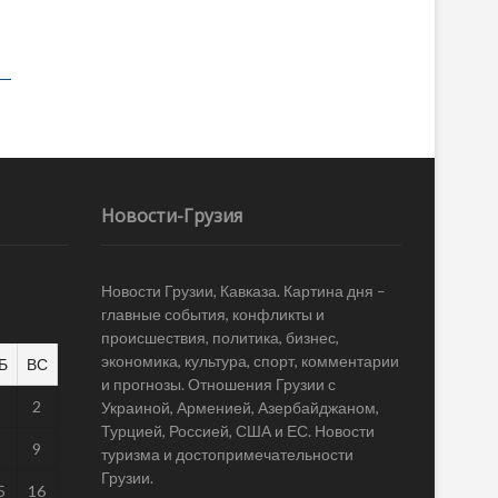
Новости-Грузия
Новости Грузии, Кавказа. Картина дня –
главные события, конфликты и
происшествия, политика, бизнес,
экономика, культура, спорт, комментарии
Б
ВС
и прогнозы. Отношения Грузии с
1
2
Украиной, Арменией, Азербайджаном,
Турцией, Россией, США и ЕС. Новости
8
9
туризма и достопримечательности
Грузии.
5
16