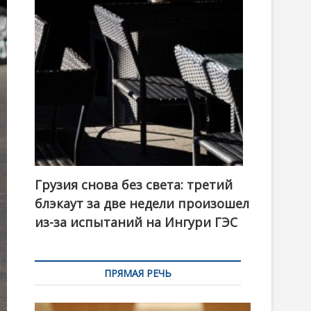
t
o
n
Грузия снова без света: третий
блэкаут за две недели произошел
из-за испытаний на Ингури ГЭС
ПРЯМАЯ РЕЧЬ