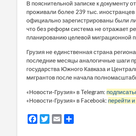
В пояснительной записке к документу от
проживали более 239 тыс. иностранцев 
официально зарегистрированы были лиш
что без реформ система не отражает р
планированию целевой миграционной п
Грузия не единственная страна региона
последние месяцы аналогичные шаги пр
государства Южного Кавказа и Централ
мигрантов после начала полномасштабн
«Новости-Грузия» в Telegram:
подписать
«Новости-Грузия» в Facebook:
перейти и
F
T
E
О
ac
w
m
тп