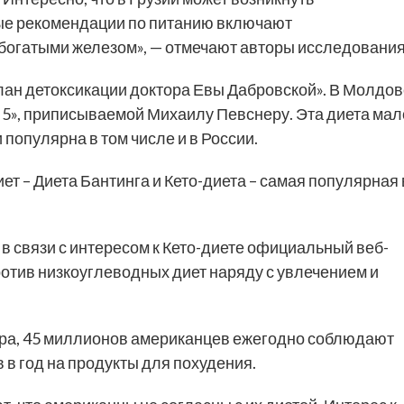
ные рекомендации по питанию включают
 богатыми железом», — отмечают авторы исследования
лан детоксикации доктора Евы Дабровской». В Молдов
 5», приписываемой Михаилу Певснеру. Эта диета мал
популярна в том числе и в России.
т – Диета Бантинга и Кето-диета – самая популярная 
 в связи с интересом к Кето-диете официальный веб-
отив низкоуглеводных диет наряду с увлечением и
тра, 45 миллионов американцев ежегодно соблюдают
 в год на продукты для похудения.