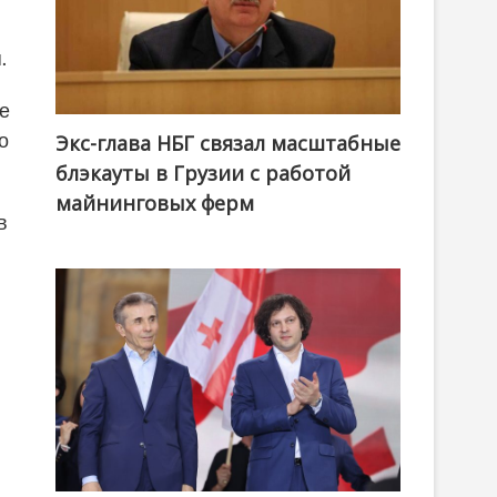
.
е
о
Экс-глава НБГ связал масштабные
блэкауты в Грузии с работой
майнинговых ферм
в