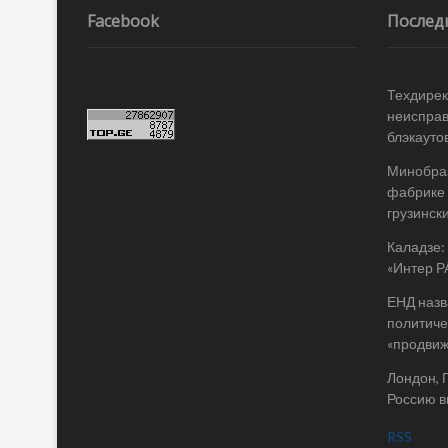
записям
Facebook
Послед
Техдирек
неисправ
блэкаутов
Минобраз
фабрике 
грузинск
Каладзе:
«Интер Р
ЕНД назв
политиче
«продви
Лондон, 
Россию в
RSS