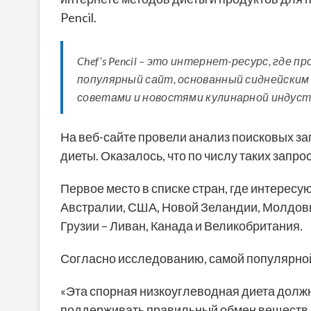
Pencil.
Chef’s Pencil – это интернет-ресурс, где
популярный сайт, основанный сиднейски
советами и новостями кулинарной индуст
На веб-сайте провели анализ поисковых за
диеты. Оказалось, что по числу таких запро
Первое место в списке стран, где интересу
Австралии, США, Новой Зеландии, Молдовы
Грузии – Ливан, Канада и Великобритания.
Согласно исследованию, самой популярной 
«Эта спорная низкоуглеводная диета должн
поддерживать правильный обмен веществ. И