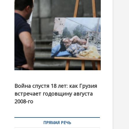
t
o
n
Фотовыставка на тему августовской войны 2008
года в Тбилиси, август 2018 года. Фото: Первый
Война спустя 18 лет: как Грузия
канал
встречает годовщину августа
2008-го
ПРЯМАЯ РЕЧЬ