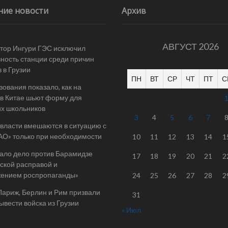
ние новости
Архив
АВГУСТ 2026
тор Ингури ГЭС исключил
ность станции среди причин
 в Грузии
ПН
ВТ
СР
ЧТ
ПТ
С
ования показало, как на
в Китае шьют форму для
их школьников
3
4
5
6
7
 власти вмешаются в ситуацию с
АО» только при необходимости
10
11
12
13
14
1
ало дело против Барамидзе
17
18
19
20
21
2
ской расправой и
жением роспропаганды»
24
25
26
27
28
2
Париж, Берлин и Рим призвали
31
ывести войска из Грузии
« Июл