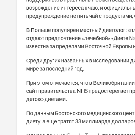
возрождение интереса к чаю, и официаль
предупреждение не пить чай с продуктами,
В Польше популярен местный диетолог: «п
отдают предпочтение «лечебной» «Диете №
известна за пределами Восточной Европы и 
Среди других названных в исследовании дие
мире за последний год.
При этом отмечается, что в Великобритании
сайт правительства NHS предостерегает пр
детокс-диетами.
По данным Бостонского медицинского цен
диету, а еще тратят 33 миллиарда долларов