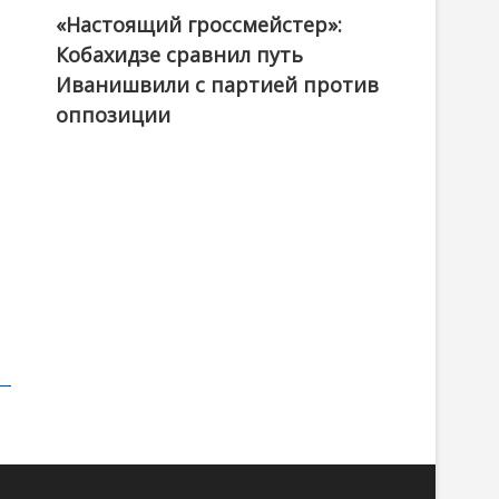
«Настоящий гроссмейстер»:
@ქართული ოცნება / Georgian Dream
Кобахидзе сравнил путь
Иванишвили с партией против
оппозиции