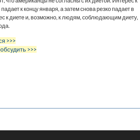
 что американцы не согласны с их диетой. Интерес к
 падает к концу января, а затем снова резко падает в
рес к диете и, возможно, к людям, соблюдающим диету,
ода.
ся >>>
 обсудить >>>