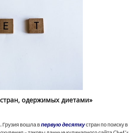
«стран, одержимых диетами»
.
Грузия вошла в
первую десятку
стран по поиску в
похудения – таковы данные кулинарного сайта Chef’s