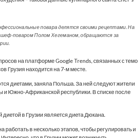
 профессиональные повара делятся своими рецептами. На
м шеф-поваром Полом Хегеманом, обращаются за
рии.
просов на платформе Google Trends, связанных с тем
сов Грузия находится на 7-м месте.
ются диетами, заняла Польша. За ней следуют жители
 и Южно-Африканской республики. В списке после
диетой в Грузии является диета Дюкана.
а работать в несколько этапов, чтобы регулировать и
нтересно, что в Грузии может возникнуть