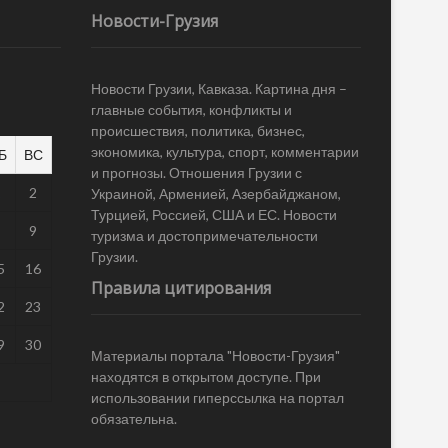
Новости-Грузия
Новости Грузии, Кавказа. Картина дня –
главные события, конфликты и
происшествия, политика, бизнес,
экономика, культура, спорт, комментарии
Б
ВС
и прогнозы. Отношения Грузии с
1
2
Украиной, Арменией, Азербайджаном,
Турцией, Россией, США и ЕС. Новости
8
9
туризма и достопримечательности
Грузии.
5
16
Правила цитирования
2
23
9
30
Материалы портала "Новости-Грузия"
находятся в открытом доступе. При
использовании гиперссылка на портал
обязательна.