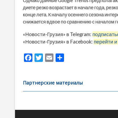
Однако данные Google Trends предполагают,
диете резко возрастает в начале года, резко
конце лета. К началу осеннего сезона инте
снижается вдвое по сравнению с началом г
«Новости-Грузия» в Telegram:
подписать
«Новости-Грузия» в Facebook:
перейти и
F
T
E
О
ac
w
m
тп
e
itt
ai
р
b
er
l
а
Партнерские материалы
o
в
o
и
k
ть
Навигация
по