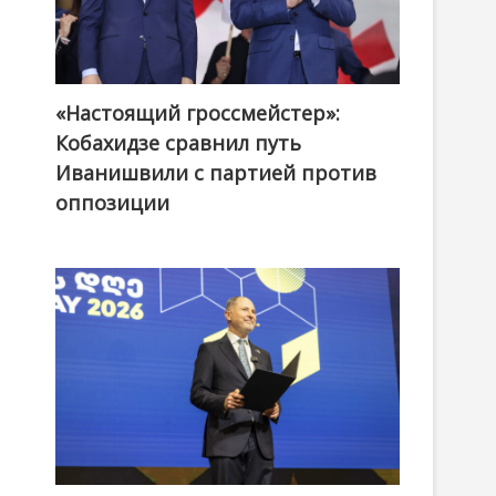
«Настоящий гроссмейстер»:
@ქართული ოცნება / Georgian Dream
Кобахидзе сравнил путь
Иванишвили с партией против
оппозиции