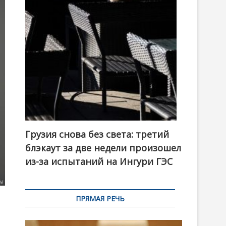
t
o
n
Грузия снова без света: третий
блэкаут за две недели произошел
из-за испытаний на Ингури ГЭС
ПРЯМАЯ РЕЧЬ