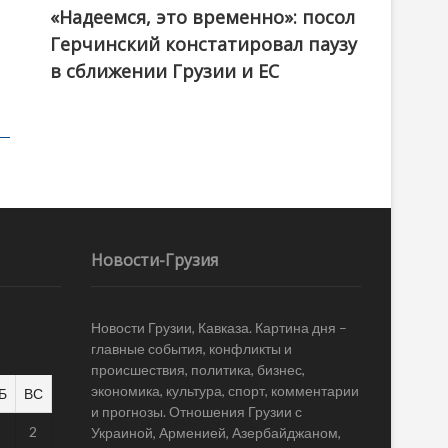
«Надеемся, это временно»: посол
Герчинский констатировал паузу
в сближении Грузии и ЕС
Новости-Грузия
Новости Грузии, Кавказа. Картина дня –
главные события, конфликты и
происшествия, политика, бизнес,
экономика, культура, спорт, комментарии
Б
ВС
и прогнозы. Отношения Грузии с
1
2
Украиной, Арменией, Азербайджаном,