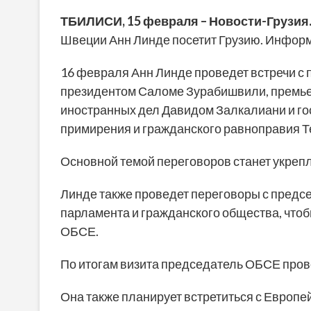
ТБИЛИСИ,
15 февраля
– Новости-Грузия
Швеции Анн Линде посетит Грузию. Информ
16 февраля Анн Линде проведет встречи с 
президентом Саломе Зурабишвили, премье
иностранных дел Давидом Залкалиани и го
примирения и гражданского равноправия Т
Основной темой переговоров станет укреп
Линде также проведет переговоры с предс
парламента и гражданского общества, что
ОБСЕ.
По итогам визита председатель ОБСЕ пров
Она также планирует встретиться с Европе