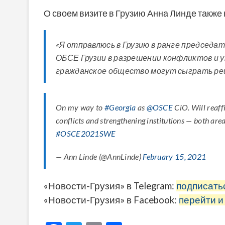
О своем визите в Грузию Анна Линде также 
«Я отправлюсь в Грузию в ранге председ
ОБСЕ Грузии в разрешении конфликтов и 
гражданское общество могут сыграть реш
On my way to
#Georgia
as
@OSCE
CiO. Will reaff
conflicts and strengthening institutions — both are
#OSCE2021SWE
— Ann Linde (@AnnLinde)
February 15, 2021
«Новости-Грузия» в Telegram:
подписать
«Новости-Грузия» в Facebook:
перейти и