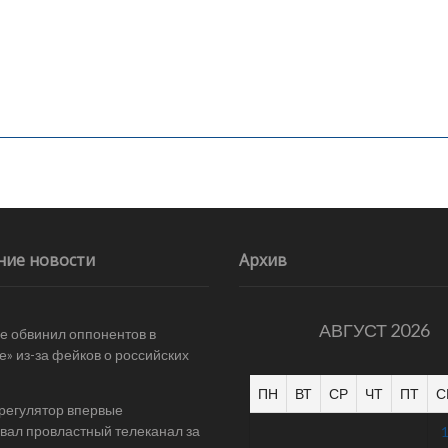
ние новости
Архив
АВГУСТ 2026
е обвинил оппонентов в
е» из-за фейков о российских
ПН
ВТ
СР
ЧТ
ПТ
С
 регулятор впервые
ал провластный телеканал за