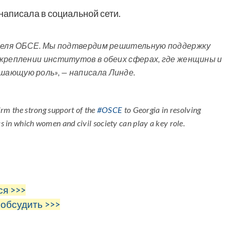
написала в социальной сети.
ателя ОБСЕ. Мы подтвердим решительную поддержку
укреплении институтов в обеих сферах, где женщины и
ающую роль», — написала Линде.
irm the strong support of the
#OSCE
to Georgia in resolving
as in which women and civil society can play a key role.
ся >>>
 обсудить >>>