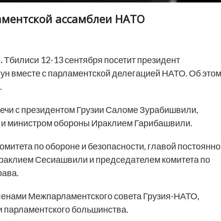
аментской ассамблеи НАТО
.
Тбилиси 12-13 сентября посетит президент
н вместе с парламентской делегацией НАТО. Об это
.
речи с президентом Грузии Саломе Зурабишвили,
 и министром обороны Ираклием Гарибашвили.
митета по обороне и безопасности, главой постоянн
Ираклием Сесиашвили и председателем комитета по
ава.
членами Межпарламентского совета Грузия-НАТО,
и парламентского большинства.