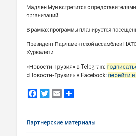
Мадлен Мун встретится с представителям
организаций.
В рамках программы планируется посещени
Президент Парламентской ассамблеи НАТО 
Хурвалети.
«Новости-Грузия» в Telegram:
подписать
«Новости-Грузия» в Facebook:
перейти и
F
T
E
О
ac
w
m
тп
e
itt
ai
р
b
er
l
а
Партнерские материалы
o
в