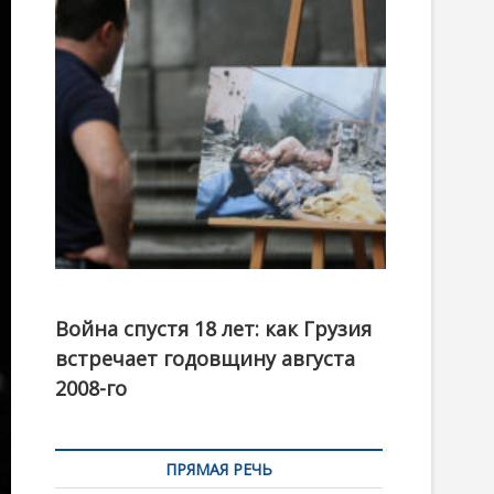
t
o
n
Фотовыставка на тему августовской войны 2008
года в Тбилиси, август 2018 года. Фото: Первый
Война спустя 18 лет: как Грузия
канал
встречает годовщину августа
2008-го
ПРЯМАЯ РЕЧЬ