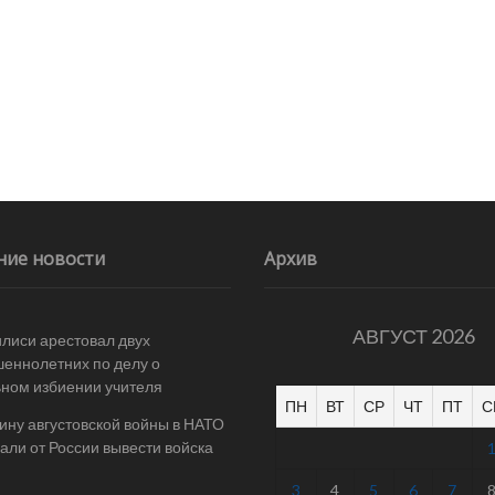
ние новости
Архив
АВГУСТ 2026
илиси арестовал двух
еннолетних по делу о
ном избиении учителя
ПН
ВТ
СР
ЧТ
ПТ
С
ину августовской войны в НАТО
али от России вывести войска
3
4
5
6
7