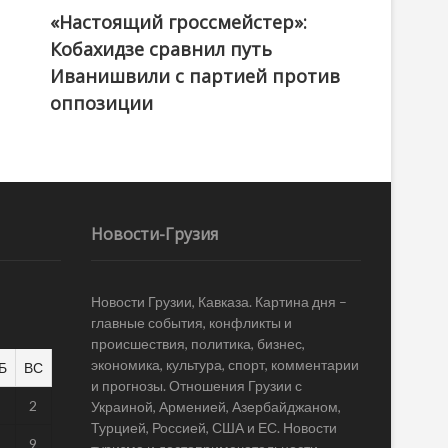
«Настоящий гроссмейстер»:
@ქართული ოცნება / Georgian Dream
Кобахидзе сравнил путь
Иванишвили с партией против
оппозиции
Новости-Грузия
Новости Грузии, Кавказа. Картина дня –
главные события, конфликты и
происшествия, политика, бизнес,
экономика, культура, спорт, комментарии
Б
ВС
и прогнозы. Отношения Грузии с
1
2
Украиной, Арменией, Азербайджаном,
Турцией, Россией, США и ЕС. Новости
8
9