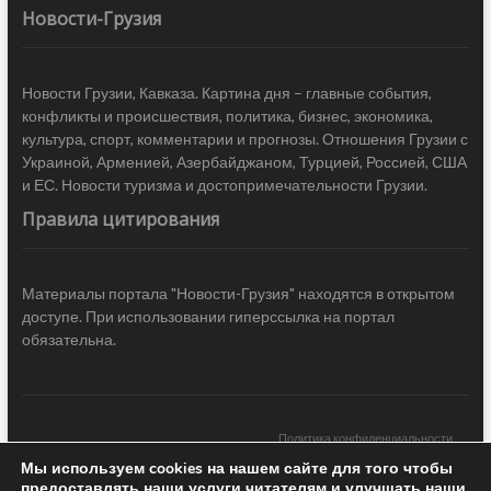
Новости-Грузия
Новости Грузии, Кавказа. Картина дня – главные события,
конфликты и происшествия, политика, бизнес, экономика,
культура, спорт, комментарии и прогнозы. Отношения Грузии с
Украиной, Арменией, Азербайджаном, Турцией, Россией, США
и ЕС. Новости туризма и достопримечательности Грузии.
Правила цитирования
Материалы портала "Новости-Грузия" находятся в открытом
доступе. При использовании гиперссылка на портал
обязательна.
Политика конфиденциальности
Мы используем cookies на нашем сайте для того чтобы
Новости Грузии
| Black Sea Press LTD © 2020 All Rights Reserved /
предоставлять наши услуги читателям и улучшать наши