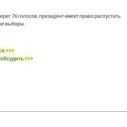
рет 76 голосов, президент имеет право распустить
ые выборы.
ся >>>
 обсудить >>>