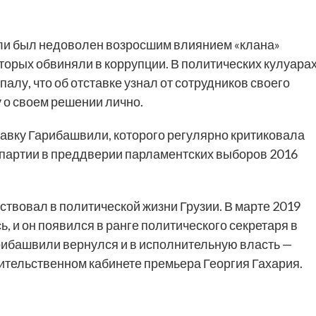
ли был недоволен возросшим влиянием «клана»
торых обвиняли в коррупции. В политических кулуара
алу, что об отставке узнал от сотрудников своего
о своем решении лично.
авку Гарибашвили, которого регулярно критиковала
 партии в преддверии парламентских выборов 2016
твовал в политической жизни Грузии. В марте 2019
ь, и он появился в ранге политического секретаря в
рибашвили вернулся и в исполнительную власть —
ительственном кабинете премьера Георгия Гахария.