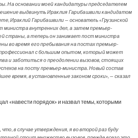
ры. На основании моей кандидатуры председателем
решение выдвинуть Ираклия Гарибашвили кандидатом
аете, Ираклий Гарибашвили — основатель «Грузинской
ст министра внутренних дел, а затем премьер-
ей страны, а теперь он занимает пост министра
ны во время его пребывания на постах премьер-
 профессионал с большим опытом, который может
ва и заботиться о преодолении вызовов, стоящих
успехов на посту премьер-министра. Новый состав
ее время, в установленные законом сроки», — сказал
л «навести порядок» и назвал темы, которыми
то, в случае утверждения, я во второй раз буду
страной стоит множество вызовов, прежде всего это