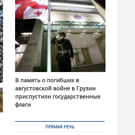
t
o
n
В память о погибших в
августовской войне в Грузии
приспустили государственные
флаги
ПРЯМАЯ РЕЧЬ