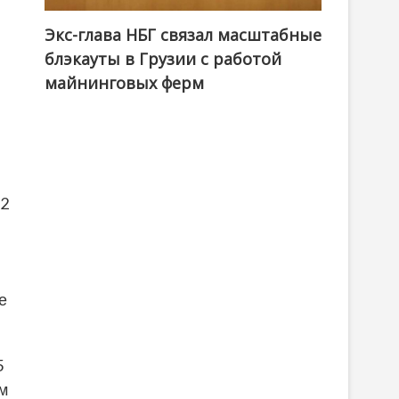
Экс-глава НБГ связал масштабные
блэкауты в Грузии с работой
майнинговых ферм
12
е
5
ым