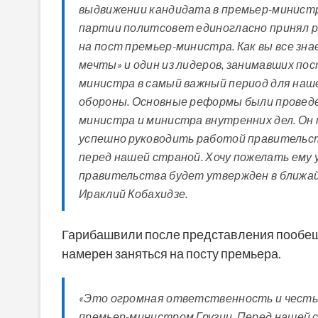
выдвижении кандидата в премьер-минист
партии политсовет единогласно принял 
на пост премьер-министра. Как вы все зн
мечты» и один из лидеров, занимавших по
министра в самый важный период для наш
обороны. Основные реформы были проведе
министра и министра внутренних дел. Он
успешно руководить работой правительст
перед нашей страной. Хочу пожелать ему 
правительства будет утвержден в ближайш
Ираклий Кобахидзе.
Гарибашвили после представления пообеща
намерен заняться на посту премьера.
«Это огромная ответственность и честь, ч
премьер-министром Грузии. Перед нашей 