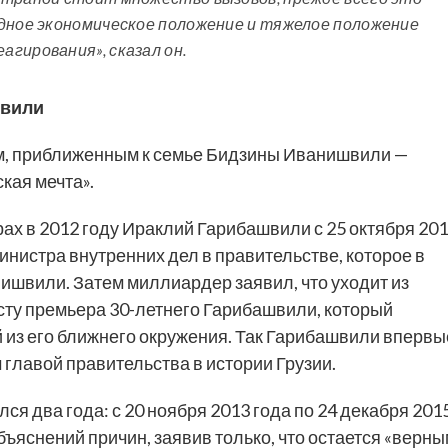
удное экономическое положение и тяжелое положение
гирования», сказал он.
швили
м, приближенным к семье Бидзины Иванишвили —
кая мечта».
ах в 2012 году Ираклий Гарибашвили с 25 октября 20
министра внутренних дел в правительстве, которое в
ишвили. Затем миллиардер заявил, что уходит из
сту премьера 30-летнего Гарибашвили, который
 из его ближнего окружения. Так Гарибашвили впервы
главой правительства в истории Грузии.
я два года: с 20 ноября 2013 года по 24 декабря 201
объяснений причин, заявив только, что остается «верн