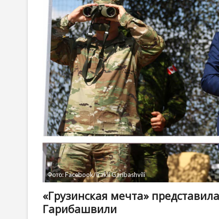
Фото: Facebook/Irakli Garibashvili
«Грузинская мечта» представил
Гарибашвили