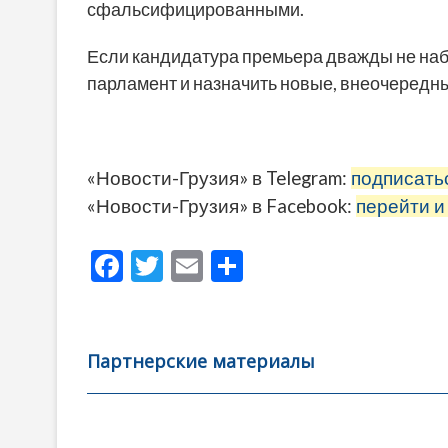
сфальсифицированными.
Если кандидатура премьера дважды не набе
парламент и назначить новые, внеочередн
«Новости-Грузия» в Telegram:
подписать
«Новости-Грузия» в Facebook:
перейти и
F
T
E
О
ac
w
m
тп
e
itt
ai
р
b
er
l
а
Партнерские материалы
o
в
o
и