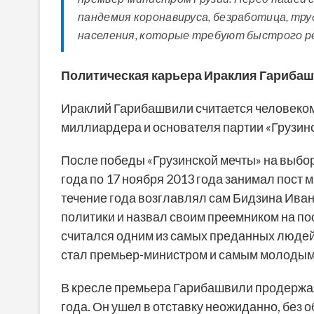
пандемия коронавируса, безработица, тр
населения, которые требуют быстрого реа
Политическая карьера Ираклия Гариба
Ираклий Гарибашвили считается человеко
миллиардера и основателя партии «Грузинс
После победы «Грузинской мечты» на выбор
года по 17 ноября 2013 года занимал пост 
течение года возглавлял сам Бидзина Иван
политики и назвал своим преемником на по
считался одним из самых преданных людей
стал премьер-министром и самым молодым 
В кресле премьера Гарибашвили продержалс
года. Он ушел в отставку неожиданно, без 