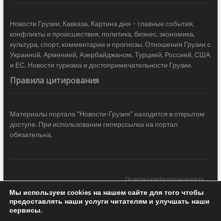
Новости Грузии, Кавказа. Картина дня – главные события,
конфликты и происшествия, политика, бизнес, экономика,
культура, спорт, комментарии и прогнозы. Отношения Грузии с
Украиной, Арменией, Азербайджаном, Турцией, Россией, США
и ЕС. Новости туризма и достопримечательности Грузии.
Правила цитирования
Материалы портала "Новости-Грузия" находятся в открытом
доступе. При использовании гиперссылка на портал
обязательна.
Политика конфиденциальности
Мы используем cookies на нашем сайте для того чтобы
Новости Грузии
| Black Sea Press LTD © 2020 All Rights Reserved /
предоставлять наши услуги читателям и улучшать наши
Design & development —
COCODO BRANDO
сервисы.