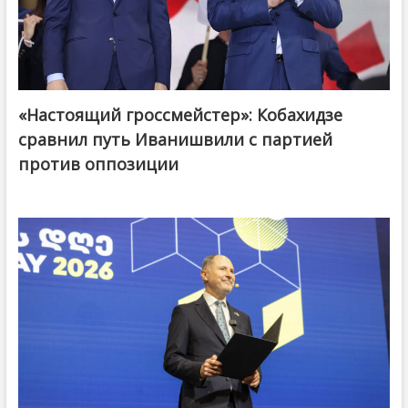
«Настоящий гроссмейстер»: Кобахидзе
@ქართული ოცნება / Georgian Dream
сравнил путь Иванишвили с партией
против оппозиции