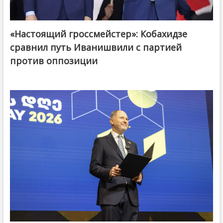
«Настоящий гроссмейстер»: Кобахидзе
@ქართული ოცნება / Georgian Dream
сравнил путь Иванишвили с партией
против оппозиции