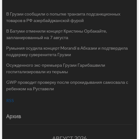
В Грузии сообщили о попытке транзита подсанкционных
товаров в РФ азербайджанской фурой
В Батуми отменили концерт Кристины Орбакайте,
запланированный на 7 августа
Румыния осудила концерт Morandi в Абхазии и подтвердила
поддержку суверенитета Грузии
Осужденного экс-премьера Грузии Гарибашвили
госпитализировали из тюрьмы
GWP проводит проверку после опрокидывания самосвала с
ребенком на Руставели
RSS
Архив
АВГУСТ 2026