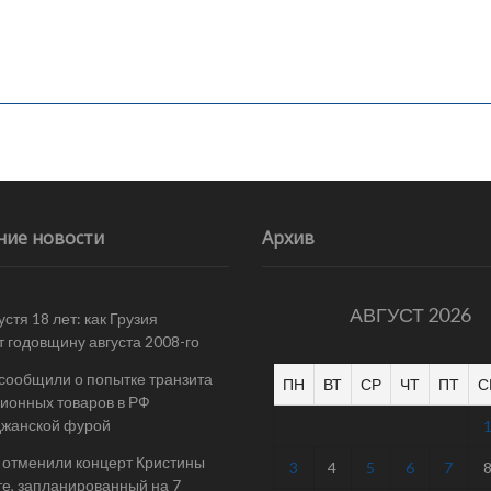
ние новости
Архив
АВГУСТ 2026
стя 18 лет: как Грузия
т годовщину августа 2008-го
 сообщили о попытке транзита
ПН
ВТ
СР
ЧТ
ПТ
С
ионных товаров в РФ
джанской фурой
 отменили концерт Кристины
3
4
5
6
7
е, запланированный на 7