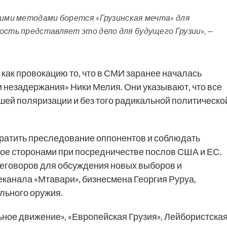
кими методами борется «Грузинская мечта» для
ость представляет это дело для будущего Грузии», —
как провокацию то, что в СМИ заранее началась
 незадержания» Ники Мелия. Они указывают, что все
шей поляризации и без того радикальной политическо
ратить преследование оппонентов и соблюдать
утое сторонами при посредничестве послов США и ЕС.
еговоров для обсуждения новых выборов и
канала «Мтавари», бизнесмена Георгия Руруа,
льного оружия.
ое движение», «Европейская Грузия», Лейбористска