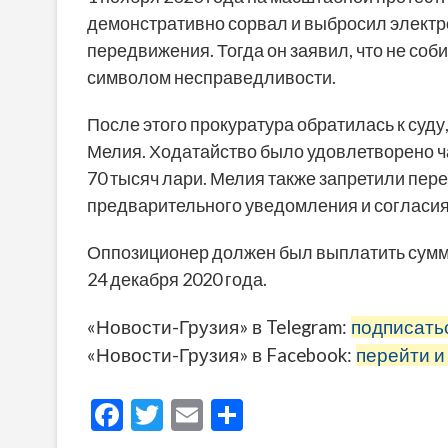
демонстративно сорвал и выбросил электр
передвижения. Тогда он заявил, что не соб
символом несправедливости.
После этого прокуратура обратилась к суд
Мелия. Ходатайство было удовлетворено ча
70 тысяч лари. Мелия также запретили пер
предварительного уведомления и согласия
Оппозиционер должен был выплатить сумму в
24 декабря 2020 года.
«Новости-Грузия» в Telegram:
подписать
«Новости-Грузия» в Facebook:
перейти и
F
T
E
О
ac
w
m
тп