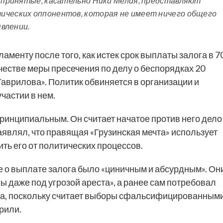
я принятые, касательно Ники Мелия, представляют
ических оппонентов, которая не имеет ничего общего
явлении.
менту после того, как истек срок выплаты залога в 7
честве меры пресечения по делу о беспорядках 20
 Гаврилова». Политик обвиняется в организации и
частии в нем.
ринципиальным. Он считает начатое против него дело
являл, что правящая «Грузинская мечта» использует
ть его от политических процессов.
е о выплате залога было «циничным и абсурдным». Он
ы даже под угрозой ареста», а ранее сам потребовал
та, поскольку считает выборы сфальсифицированными
орили.