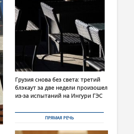
t
o
n
Грузия снова без света: третий
блэкаут за две недели произошел
из-за испытаний на Ингури ГЭС
ПРЯМАЯ РЕЧЬ