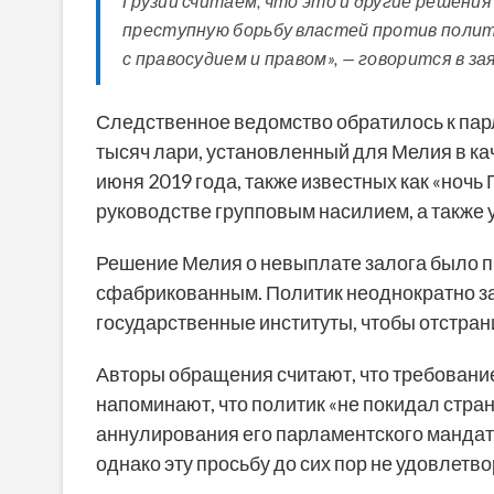
Грузии считаем, что это и другие решени
преступную борьбу властей против полит
с правосудием и правом», — говорится в за
Следственное ведомство обратилось к парла
тысяч лари, установленный для Мелия в ка
июня 2019 года, также известных как «ночь
руководстве групповым насилием, а также у
Решение Мелия о невыплате залога было п
сфабрикованным. Политик неоднократно за
государственные институты, чтобы отстрани
Авторы обращения считают, что требовани
напоминают, что политик «не покидал стран
аннулирования его парламентского манда
однако эту просьбу до сих пор не удовлетв