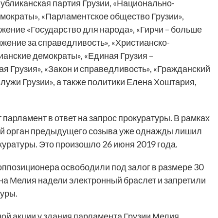
спубликанская партия Грузии, «Национально-
мократы», «Парламентское общество Грузии»,
жение «Государство для народа», «Гирчи – больше
жение за справедливость», «Христианско-
анские демократы», «Единая Грузия –
 Грузия», «Закон и справедливость», «Гражданский
Служи Грузии», а также политики Елена Хоштария,
т парламент в ответ на запрос прокуратуры. В рамках
ый орган предыдущего созыва уже однажды лишил
уратуры. Это произошло 26 июня 2019 года.
оппозиционера освободили под залог в размере 30
 на Мелия надели электронный браслет и запретили
уры.
ной акции у здания парламента Грузии Мелия