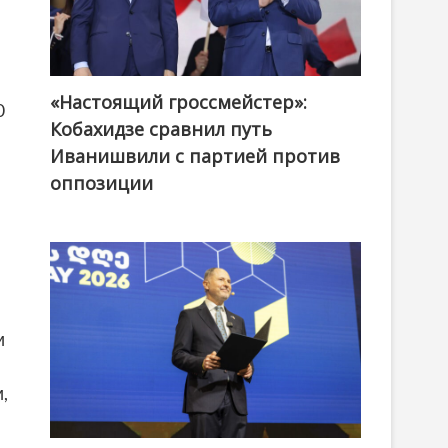
«Настоящий гроссмейстер»:
@ქართული ოცნება / Georgian Dream
0
Кобахидзе сравнил путь
Иванишвили с партией против
оппозиции
и
,