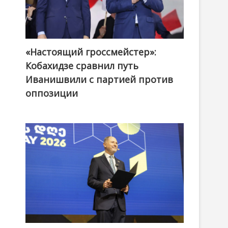
«Настоящий гроссмейстер»:
@ქართული ოცნება / Georgian Dream
Кобахидзе сравнил путь
Иванишвили с партией против
оппозиции