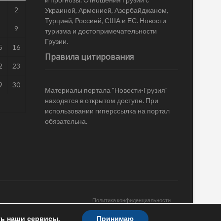
1
2
Украиной, Арменией, Азербайджаном,
Турцией, Россией, США и ЕС. Новости
8
9
туризма и достопримечательности
Грузии.
5
16
Правила цитирования
2
23
9
30
Материалы портала "Новости-Грузия"
находятся в открытом доступе. При
использовании гиперссылка на портал
обязательна.
Политика конфиденциальности
ть наши сервисы.
Принимаю