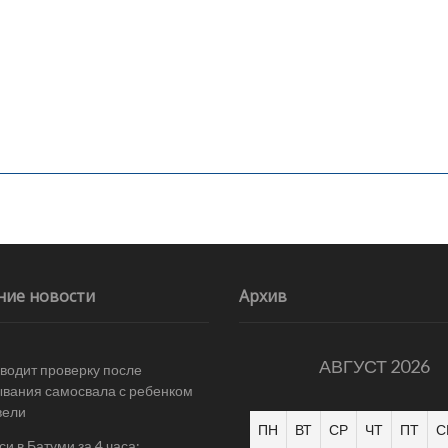
ние новости
Архив
АВГУСТ 2026
одит проверку после
вания самосвала с ребенком
вели
ПН
ВТ
СР
ЧТ
ПТ
С
и в Батуми за 4 часа: