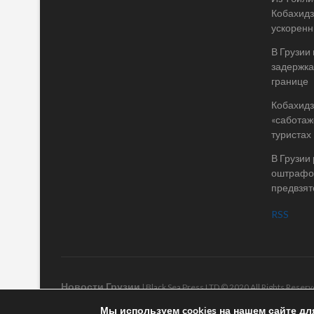
Кобахидз
ускоренн
В Грузии
задержка
границе
Кобахидз
«саботаж
туристах
В Грузии
оштрафов
предвзят
RSS
Новости Грузии
| Black Sea Press LTD © 2020 All Rights Rese
Мы используем cookies на нашем сайте дл