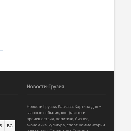
Новости-Грузия
Новости Грузии, Кавказа. Картина дня –
главные события, конфликты и
происшествия, политика, бизнес,
экономика, культура, спорт, комментарии
Б
ВС
и прогнозы. Отношения Грузии с