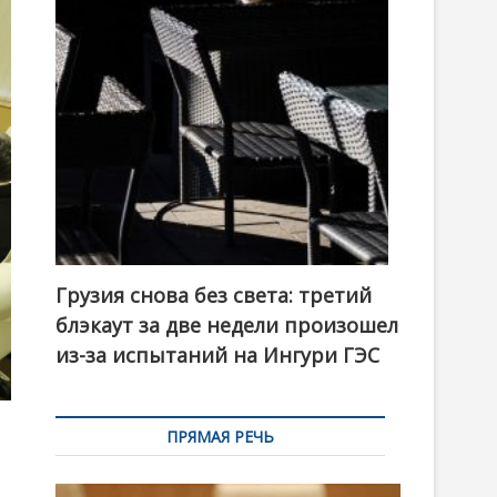
t
o
n
Грузия снова без света: третий
блэкаут за две недели произошел
из-за испытаний на Ингури ГЭС
ПРЯМАЯ РЕЧЬ