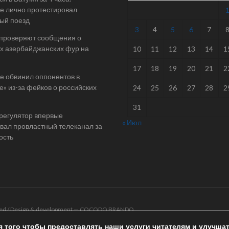
е лично протестировал
ый поезд
3
4
5
6
7
 проверяют сообщения о
х азербайджанских фур на
10
11
12
13
14
1
17
18
19
20
21
2
е обвинил оппонентов в
е» из-за фейков о российских
24
25
26
27
28
2
31
 регулятор впервые
« Июл
ал провластный телеканал за
ость
rved / Design & development —
COCODO BRANDO
я того чтобы предоставлять наши услуги читателям и улучша