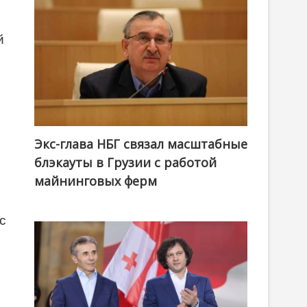
й
Экс-глава НБГ связал масштабные
блэкауты в Грузии с работой
майнинговых ферм
с