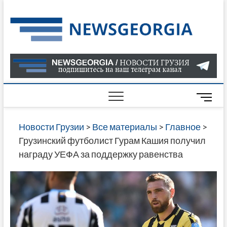
Skip
to
Нов
САМАЯ
content
АКТУАЛ
Гру
ИНФОР
О СОБ
В ГРУЗ
НОВОС
M
ГРУЗИИ
e
ОНЛАЙН
n
Новости Грузии
>
Все материалы
>
Главное
>
САЙТЕ 
u
Грузинский футболист Гурам Кашия получил
НАЙДЕ
B
награду УЕФА за поддержку равенства
НОВОС
u
ПОЛИТ
t
ЭКОНО
t
КУЛЬТУ
o
СПОРТА
n
МНОГО