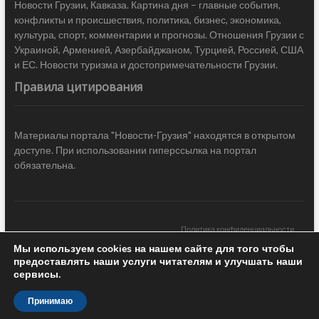
Новости Грузии, Кавказа. Картина дня – главные события,
конфликты и происшествия, политика, бизнес, экономика,
культура, спорт, комментарии и прогнозы. Отношения Грузии с
Украиной, Арменией, Азербайджаном, Турцией, Россией, США
и ЕС. Новости туризма и достопримечательности Грузии.
Правила цитирования
Материалы портала "Новости-Грузия" находятся в открытом
доступе. При использовании гиперссылка на портал
обязательна.
Политика конфиденциальности
Мы используем cookies на нашем сайте для того чтобы
Новости Грузии
| Black Sea Press LTD © 2020 All Rights Reserved /
предоставлять наши услуги читателям и улучшать наши
Design & development —
COCODO BRANDO
сервисы.
Принимаю