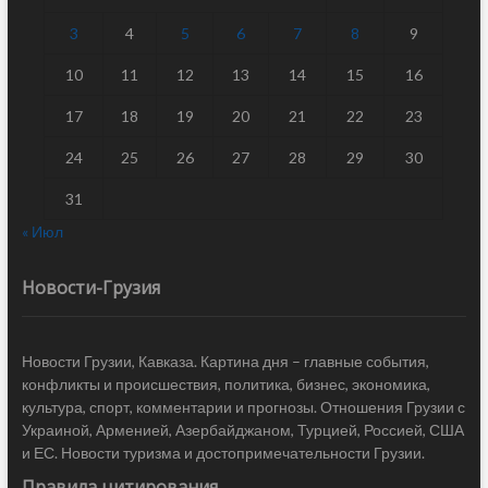
3
4
5
6
7
8
9
10
11
12
13
14
15
16
17
18
19
20
21
22
23
24
25
26
27
28
29
30
31
« Июл
Новости-Грузия
Новости Грузии, Кавказа. Картина дня – главные события,
конфликты и происшествия, политика, бизнес, экономика,
культура, спорт, комментарии и прогнозы. Отношения Грузии с
Украиной, Арменией, Азербайджаном, Турцией, Россией, США
и ЕС. Новости туризма и достопримечательности Грузии.
Правила цитирования