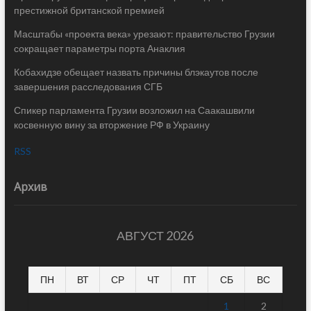
престижной британской премией
Масштабы «проекта века» урезают: правительство Грузии
сокращает параметры порта Анаклия
Кобахидзе обещает назвать причины блэкаутов после
завершения расследования СГБ
Спикер парламента Грузии возложил на Саакашвили
косвенную вину за вторжение РФ в Украину
RSS
Архив
АВГУСТ 2026
ПН
ВТ
СР
ЧТ
ПТ
СБ
ВС
1
2