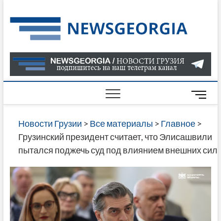
Skip
to
Нов
САМАЯ
content
АКТУАЛ
Гру
ИНФОР
О СОБ
В ГРУЗ
НОВОС
M
ГРУЗИИ
e
ОНЛАЙН
n
Новости Грузии
>
Все материалы
>
Главное
>
САЙТЕ 
u
Грузинский президент считает, что Элисашвили
НАЙДЕ
B
пытался поджечь суд под влиянием внешних сил
НОВОС
u
ПОЛИТ
t
ЭКОНО
t
КУЛЬТУ
o
СПОРТА
n
МНОГО