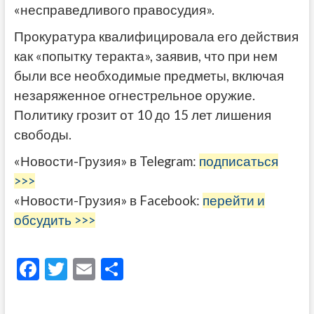
«несправедливого правосудия».
Прокуратура квалифицировала его действия
как «попытку теракта», заявив, что при нем
были все необходимые предметы, включая
незаряженное огнестрельное оружие.
Политику грозит от 10 до 15 лет лишения
свободы.
«Новости-Грузия» в Telegram:
подписаться
>>>
«Новости-Грузия» в Facebook:
перейти и
обсудить >>>
F
T
E
О
ac
w
m
тп
e
itt
ai
р