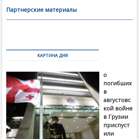
b
er
l
а
Партнерские материалы
o
в
o
и
k
ть
Навигация
по
КАРТИНА ДНЯ
записям
В память
о
погибших
в
августовс
кой войне
в Грузии
приспуст
или