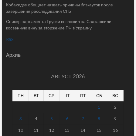
Кобахидзе обещает назвать причины блэкаутов после
завершения расследования СГБ
Спикер парламента Грузии возложил на Саакашвили
косвенную вину за вторжение РФ в Украину
RSS
Архив
АВГУСТ 2026
ПН
ВТ
СР
ЧТ
ПТ
СБ
ВС
1
2
3
4
5
6
7
8
9
10
11
12
13
14
15
16