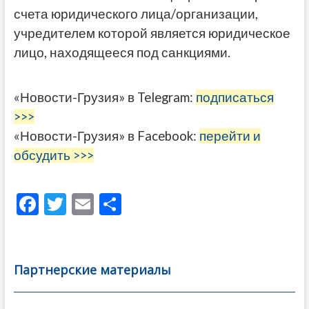
счета юридического лица/организации,
учредителем которой является юридическое
лицо, находящееся под санкциями.
«Новости-Грузия» в Telegram:
подписаться
>>>
«Новости-Грузия» в Facebook:
перейти и
обсудить >>>
F
T
E
О
ac
w
m
тп
e
itt
ai
р
b
er
l
а
Партнерские материалы
o
в