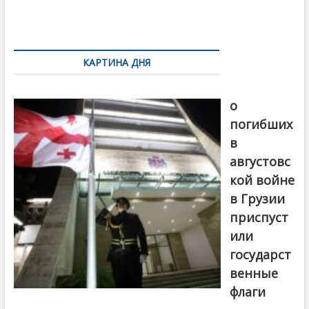
o
и
k
ть
Навигация
по
КАРТИНА ДНЯ
записям
В память
о
погибших
в
августовс
кой войне
в Грузии
приспуст
или
государст
венные
флаги