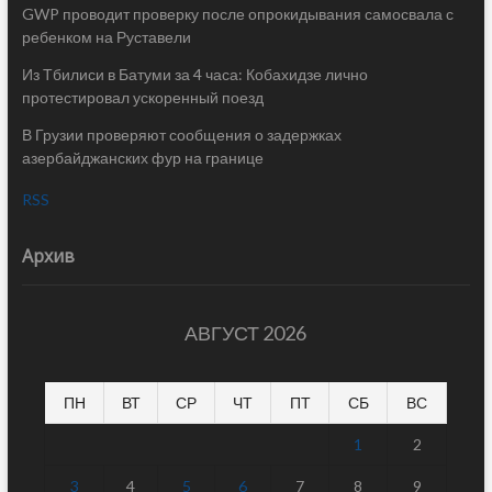
GWP проводит проверку после опрокидывания самосвала с
ребенком на Руставели
Из Тбилиси в Батуми за 4 часа: Кобахидзе лично
протестировал ускоренный поезд
В Грузии проверяют сообщения о задержках
азербайджанских фур на границе
RSS
Архив
АВГУСТ 2026
ПН
ВТ
СР
ЧТ
ПТ
СБ
ВС
1
2
3
4
5
6
7
8
9