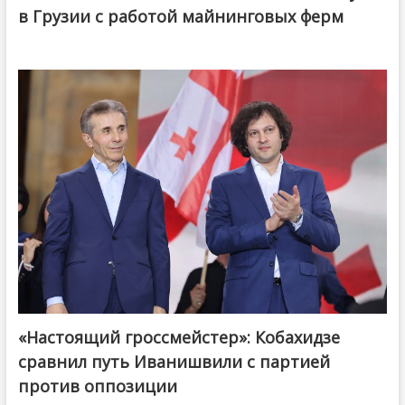
в Грузии с работой майнинговых ферм
«Настоящий гроссмейстер»: Кобахидзе
@ქართული ოცნება / Georgian Dream
сравнил путь Иванишвили с партией
против оппозиции