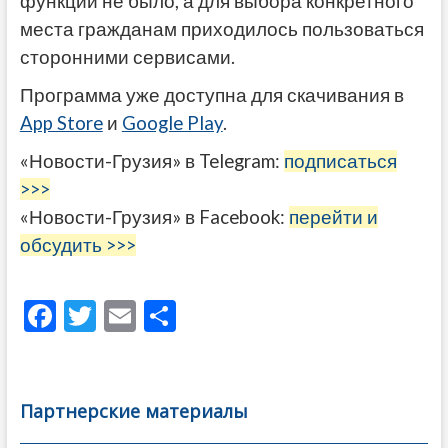
функции не было, а для выбора конкретного
места гражданам приходилось пользоваться
сторонними сервисами.
Программа уже доступна для скачивания в
App Store
и
Google Play
.
«Новости-Грузия» в Telegram:
подписаться
>>>
«Новости-Грузия» в Facebook:
перейти и
обсудить >>>
F
T
E
О
ac
w
m
тп
e
itt
ai
р
b
er
l
а
Партнерские материалы
o
в