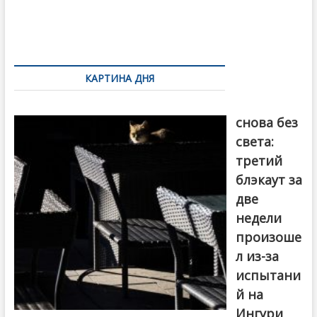
o
и
k
ть
Навигация
по
КАРТИНА ДНЯ
записям
Грузия
снова без
света:
третий
блэкаут за
две
недели
произоше
л из-за
испытани
й на
Ингури