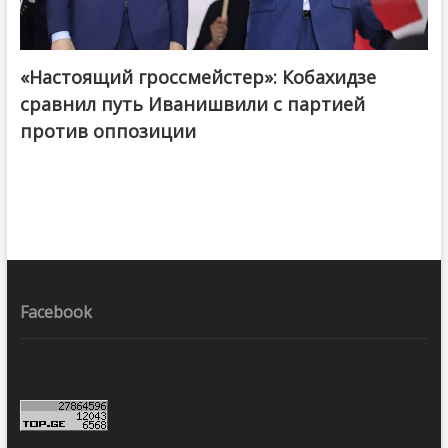
«Настоящий гроссмейстер»: Кобахидзе
@ქართული ოცნება / Georgian Dream
сравнил путь Иванишвили с партией
против оппозиции
Facebook