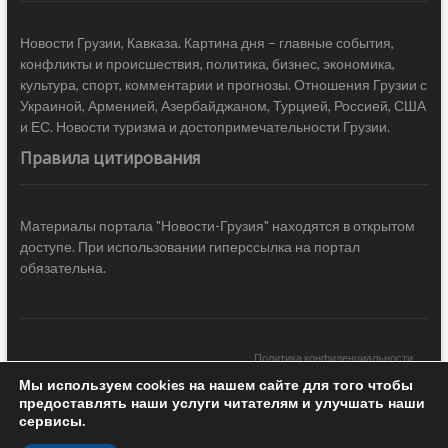
Новости Грузии, Кавказа. Картина дня – главные события,
конфликты и происшествия, политика, бизнес, экономика,
культура, спорт, комментарии и прогнозы. Отношения Грузии с
Украиной, Арменией, Азербайджаном, Турцией, Россией, США
и ЕС. Новости туризма и достопримечательности Грузии.
Правила цитирования
Материалы портала "Новости-Грузия" находятся в открытом
доступе. При использовании гиперссылка на портал
обязательна.
Политика конфиденциальности
Мы используем cookies на нашем сайте для того чтобы
Новости Грузии
| Black Sea Press LTD © 2020 All Rights Reserved /
предоставлять наши услуги читателям и улучшать наши
Design & development —
COCODO BRANDO
сервисы.