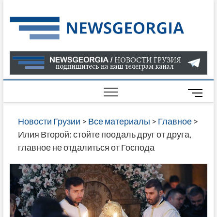
Skip
to
Нов
САМАЯ
content
АКТУАЛ
Гру
ИНФОР
О СОБ
В ГРУЗ
НОВОС
M
ГРУЗИИ
e
ОНЛАЙН
n
Новости Грузии
>
Все материалы
>
Главное
>
САЙТЕ 
u
Илия Второй: стойте поодаль друг от друга,
НАЙДЕ
B
главное не отдалиться от Господа
НОВОС
u
ПОЛИТ
t
ЭКОНО
t
КУЛЬТУ
o
СПОРТА
n
МНОГО