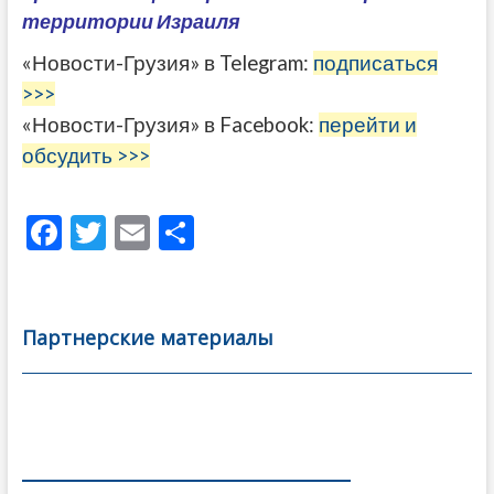
территории Израиля
«Новости-Грузия» в Telegram:
подписаться
>>>
«Новости-Грузия» в Facebook:
перейти и
обсудить >>>
F
T
E
О
ac
w
m
тп
e
itt
ai
р
b
er
l
а
Партнерские материалы
o
в
o
и
k
ть
Навигация
по