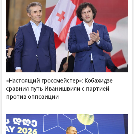
«Настоящий гроссмейстер»: Кобахидзе
@ქართული ოცნება / Georgian Dream
сравнил путь Иванишвили с партией
против оппозиции