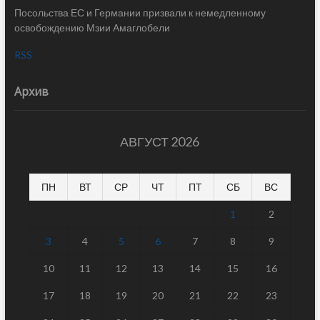
Посольства ЕС и Германии призвали к немедленному
освобождению Мзии Амаглобели
RSS
Архив
АВГУСТ 2026
ПН
ВТ
СР
ЧТ
ПТ
СБ
ВС
1
2
3
4
5
6
7
8
9
10
11
12
13
14
15
16
17
18
19
20
21
22
23