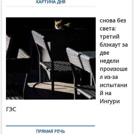
КАРТИНА ДНЯ
записям
Грузия
снова без
света:
третий
блэкаут за
две
недели
произоше
л из-за
испытани
й на
Ингури
ГЭС
ПРЯМАЯ РЕЧЬ