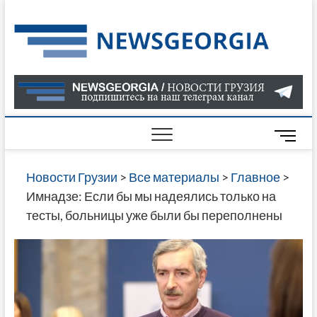
Skip
to
Нов
САМАЯ
content
АКТУАЛ
Гру
ИНФОР
О СОБ
В ГРУЗ
НОВОС
M
ГРУЗИИ
e
ОНЛАЙН
n
Новости Грузии
>
Все материалы
>
Главное
>
САЙТЕ 
u
Имнадзе: Если бы мы надеялись только на
НАЙДЕ
B
тесты, больницы уже были бы переполнены
НОВОС
u
ПОЛИТ
t
ЭКОНО
t
КУЛЬТУ
o
СПОРТА
n
МНОГО