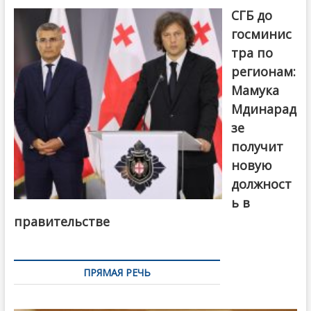
СГБ до
госминис
тра по
регионам:
Мамука
Мдинарад
зе
получит
новую
должност
ь в
правительстве
ПРЯМАЯ РЕЧЬ