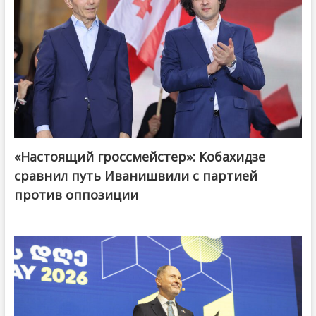
«Настоящий гроссмейстер»: Кобахидзе
@ქართული ოცნება / Georgian Dream
сравнил путь Иванишвили с партией
против оппозиции