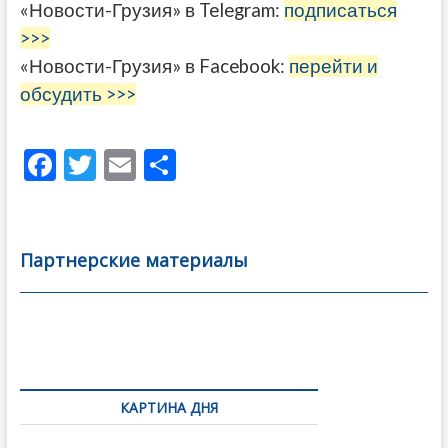
«Новости-Грузия» в Telegram:
подписаться
>>>
«Новости-Грузия» в Facebook:
перейти и
обсудить >>>
F
T
E
О
ac
w
m
тп
e
itt
ai
р
b
er
l
а
Партнерские материалы
o
в
o
и
k
ть
Навигация
по
КАРТИНА ДНЯ
записям
От главы