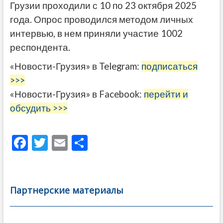
Грузии проходили с 10 по 23 октября 2025
года. Опрос проводился методом личных
интервью, в нем приняли участие 1002
респондента.
«Новости-Грузия» в Telegram:
подписаться
>>>
«Новости-Грузия» в Facebook:
перейти и
обсудить >>>
F
T
E
О
ac
w
m
тп
e
itt
ai
р
b
er
l
а
Партнерские материалы
o
в
o
и