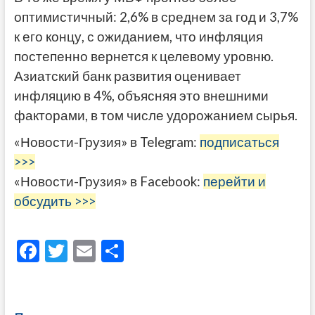
оптимистичный: 2,6% в среднем за год и 3,7%
к его концу, с ожиданием, что инфляция
постепенно вернется к целевому уровню.
Азиатский банк развития оценивает
инфляцию в 4%, объясняя это внешними
факторами, в том числе удорожанием сырья.
«Новости-Грузия» в Telegram:
подписаться
>>>
«Новости-Грузия» в Facebook:
перейти и
обсудить >>>
F
T
E
О
ac
w
m
тп
e
itt
ai
р