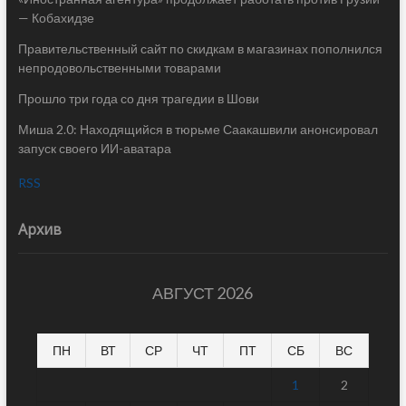
— Кобахидзе
Правительственный сайт по скидкам в магазинах пополнился
непродовольственными товарами
Прошло три года со дня трагедии в Шови
Миша 2.0: Находящийся в тюрьме Саакашвили анонсировал
запуск своего ИИ-аватара
RSS
Архив
АВГУСТ 2026
ПН
ВТ
СР
ЧТ
ПТ
СБ
ВС
1
2