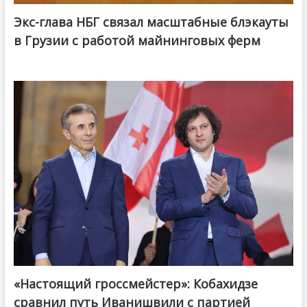
Экс-глава НБГ связал масштабные блэкауты
в Грузии с работой майнинговых ферм
«Настоящий гроссмейстер»: Кобахидзе
@ქართული ოცნება / Georgian Dream
сравнил путь Иванишвили с партией