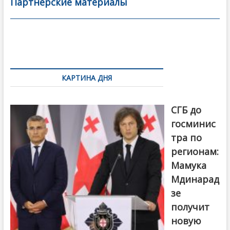
b
er
l
а
Партнерские материалы
o
в
o
и
k
ть
Навигация
по
КАРТИНА ДНЯ
записям
От главы
СГБ до
госминис
тра по
регионам:
Мамука
Мдинарад
зе
получит
новую