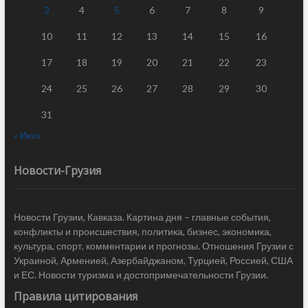
3
4
5
6
7
8
9
10
11
12
13
14
15
16
17
18
19
20
21
22
23
24
25
26
27
28
29
30
31
« Июл
Новости-Грузия
Новости Грузии, Кавказа. Картина дня – главные события,
конфликты и происшествия, политика, бизнес, экономика,
культура, спорт, комментарии и прогнозы. Отношения Грузии с
Украиной, Арменией, Азербайджаном, Турцией, Россией, США
и ЕС. Новости туризма и достопримечательности Грузии.
Правила цитирования