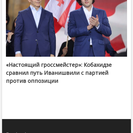
«Настоящий гроссмейстер»: Кобахидзе
@ქართული ოცნება / Georgian Dream
сравнил путь Иванишвили с партией
против оппозиции