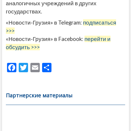
аналогичных учреждений в других
государствах.
«Новости-Грузия» в Telegram:
подписаться
>>>
«Новости-Грузия» в Facebook:
перейти и
обсудить >>>
F
T
E
О
ac
w
m
тп
e
itt
ai
р
b
er
l
а
Партнерские материалы
o
в
o
и
k
ть
Навигация