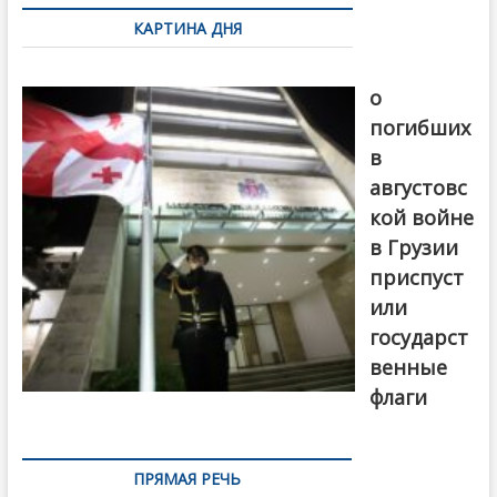
по
КАРТИНА ДНЯ
записям
В память
о
погибших
в
августовс
кой войне
в Грузии
приспуст
или
государст
венные
флаги
ПРЯМАЯ РЕЧЬ