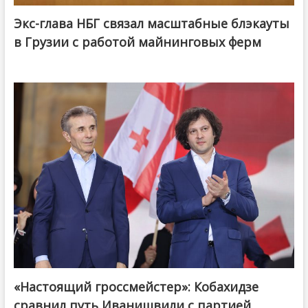
Экс-глава НБГ связал масштабные блэкауты
в Грузии с работой майнинговых ферм
«Настоящий гроссмейстер»: Кобахидзе
@ქართული ოცნება / Georgian Dream
сравнил путь Иванишвили с партией