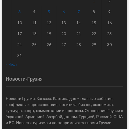
1
2
3
4
5
6
7
8
9
10
11
12
13
14
15
16
17
18
19
20
21
22
23
24
25
26
27
28
29
30
31
« Июл
Новости-Грузия
Новости Грузии, Кавказа. Картина дня – главные события,
конфликты и происшествия, политика, бизнес, экономика,
культура, спорт, комментарии и прогнозы. Отношения Грузии с
Украиной, Арменией, Азербайджаном, Турцией, Россией, США
и ЕС. Новости туризма и достопримечательности Грузии.