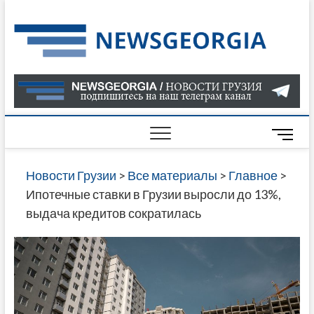
Skip
to
Нов
САМАЯ
content
АКТУАЛ
Гру
ИНФОР
О СОБ
В ГРУЗ
НОВОС
M
ГРУЗИИ
e
ОНЛАЙН
n
Новости Грузии
>
Все материалы
>
Главное
>
САЙТЕ 
u
Ипотечные ставки в Грузии выросли до 13%,
НАЙДЕ
B
выдача кредитов сократилась
НОВОС
u
ПОЛИТ
t
ЭКОНО
t
КУЛЬТУ
o
СПОРТА
n
МНОГО