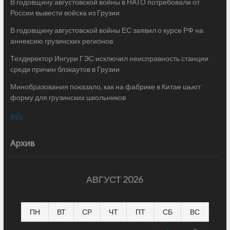
В годовщину августовской войны в НАТО потребовали от
России вывести войска из Грузии
В годовщину августовской войны ЕС заявил о курсе РФ на
аннексию грузинских регионов
Техдиректор Ингури ГЭС исключил неисправность станции
среди причин блэкаутов в Грузии
Минобразования показало, как на фабрике в Китае шьют
форму для грузинских школьников
RSS
Архив
АВГУСТ 2026
ПН
ВТ
СР
ЧТ
ПТ
СБ
ВС