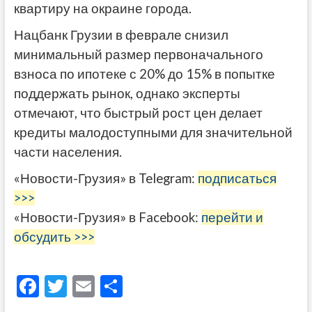
квартиру на окраине города.
Нацбанк Грузии в феврале снизил
минимальный размер первоначального
взноса по ипотеке с 20% до 15% в попытке
поддержать рынок, однако эксперты
отмечают, что быстрый рост цен делает
кредиты малодоступными для значительной
части населения.
«Новости-Грузия» в Telegram:
подписаться
>>>
«Новости-Грузия» в Facebook:
перейти и
обсудить >>>
F
T
E
О
ac
w
m
тп