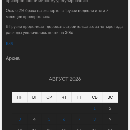
приверженности мирному урегулированию
Около 2% брака на экспорте: в Грузии подвели итоги 7
месяцев проверок вина
В Грузии продолжает дорожать строительство: за четыре года
расходы увеличелись почти на 30%
RSS
Архив
АВГУСТ 2026
ПН
ВТ
СР
ЧТ
ПТ
СБ
ВС
1
2
3
4
5
6
7
8
9