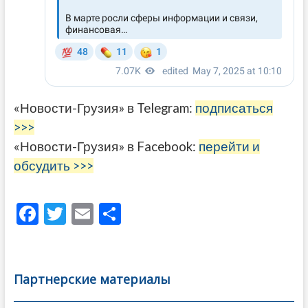
«Новости-Грузия» в Telegram:
подписаться
>>>
«Новости-Грузия» в Facebook:
перейти и
обсудить >>>
F
T
E
О
ac
w
m
тп
e
itt
ai
р
b
er
l
а
Партнерские материалы
o
в