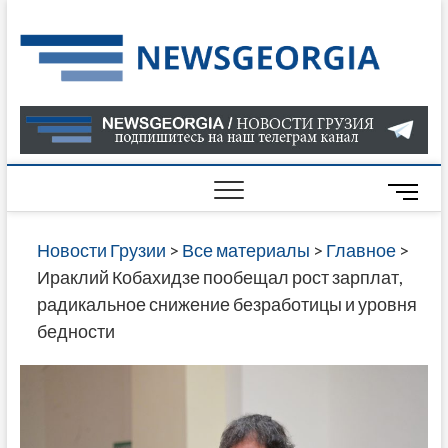
Skip
to
Нов
САМАЯ
content
АКТУАЛ
Гру
ИНФОР
О СОБ
В ГРУЗ
НОВОС
M
ГРУЗИИ
e
ОНЛАЙН
n
Новости Грузии
>
Все материалы
>
Главное
>
САЙТЕ 
u
Ираклий Кобахидзе пообещал рост зарплат,
НАЙДЕ
B
радикальное снижение безработицы и уровня
НОВОС
u
бедности
ПОЛИТ
t
ЭКОНО
t
КУЛЬТУ
o
СПОРТА
n
МНОГО