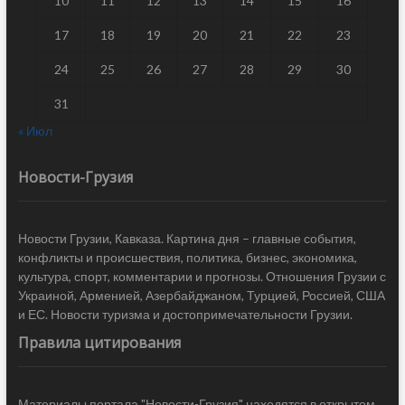
10
11
12
13
14
15
16
17
18
19
20
21
22
23
24
25
26
27
28
29
30
31
« Июл
Новости-Грузия
Новости Грузии, Кавказа. Картина дня – главные события,
конфликты и происшествия, политика, бизнес, экономика,
культура, спорт, комментарии и прогнозы. Отношения Грузии с
Украиной, Арменией, Азербайджаном, Турцией, Россией, США
и ЕС. Новости туризма и достопримечательности Грузии.
Правила цитирования
Материалы портала "Новости-Грузия" находятся в открытом