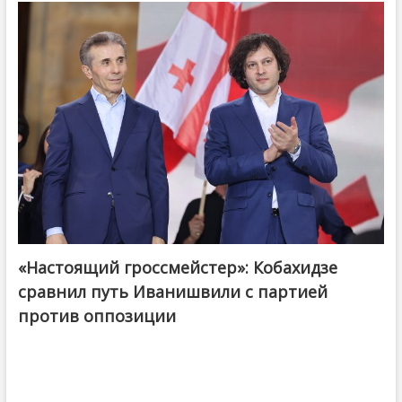
«Настоящий гроссмейстер»: Кобахидзе
@ქართული ოცნება / Georgian Dream
сравнил путь Иванишвили с партией
против оппозиции