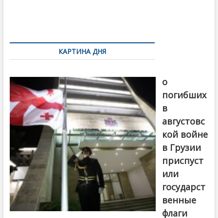
o
и
k
ть
Навигация
по
КАРТИНА ДНЯ
записям
В память
о
погибших
в
августовс
кой войне
в Грузии
приспуст
или
государст
венные
флаги