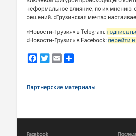
неформальное влияние, по их мнению, 
решений. «Грузинская мечта» настаивае
«Новости-Грузия» в Telegram:
подписать
«Новости-Грузия» в Facebook:
перейти и
F
T
E
О
ac
w
m
тп
e
itt
ai
р
b
er
l
а
Партнерские материалы
o
в
o
и
k
ть
Навигация
по
Facebook
Послед