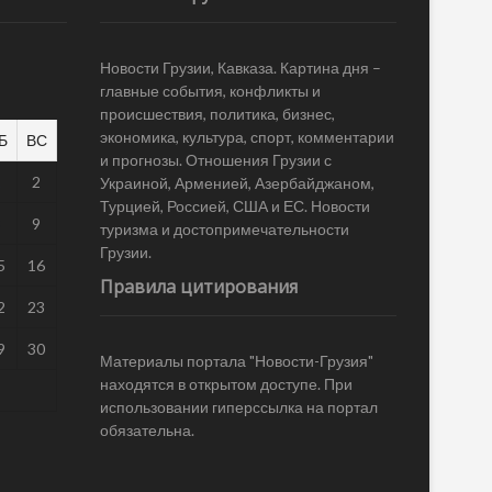
Новости Грузии, Кавказа. Картина дня –
главные события, конфликты и
происшествия, политика, бизнес,
экономика, культура, спорт, комментарии
Б
ВС
и прогнозы. Отношения Грузии с
1
2
Украиной, Арменией, Азербайджаном,
Турцией, Россией, США и ЕС. Новости
8
9
туризма и достопримечательности
Грузии.
5
16
Правила цитирования
2
23
9
30
Материалы портала "Новости-Грузия"
находятся в открытом доступе. При
использовании гиперссылка на портал
обязательна.