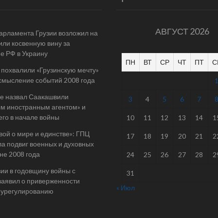
АВГУСТ 2026
арламента Грузии возложил на
ли косвенную вину за
е РФ в Украину
ПН
ВТ
СР
ЧТ
ПТ
С
 похвалили «Грузинскую мечту»
смысление событий 2008 года
е назвал Саакашвили
3
4
5
6
7
м иностранным агентом» и
его в начале войны
10
11
12
13
14
1
вой о мире и единстве»: ГПЦ
17
18
19
20
21
2
а подвиг военных и духовных
йне 2008 года
24
25
26
27
28
2
ии в годовщину войны с
31
заявил о приверженности
« Июл
 урегулированию