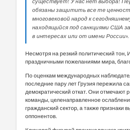
существует! У нас нет выбора! Пе
обязаны защитить все те ценности
многовековой народ к сегодняшнем
находящийся под санкциями США за
в интересах или от имени России».
Несмотря на резкий политический тон
праздничными пожеланиями мира, благо
По оценкам международных наблюдателе
последние пару лет Грузия пережила с
демократический откат. Они отмечают 
команды, целенаправленное ослаблени
гражданский сектор, а также признаки 
оппонентов.
Ключевой фигурой происходящего крит