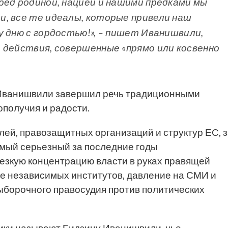
ред родиной, нацией и нашими предками мы
, все те идеалы, которые привели наш
у дню с гордостью!», – пишет Иванишвили,
 действия, совершенные «прямо или косвенно
, Иванишвили завершил речь традиционными
получия и радости.
й, правозащитных организаций и структур ЕС, 
амый серьезный за последние годы
резкую концентрацию власти в руках правящей
е независимых институтов, давление на СМИ и
выборочного правосудия против политических
ики называют Бидзину Иванишвили, чье