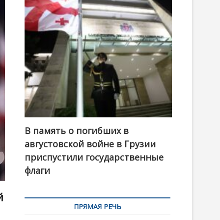
t
o
n
В память о погибших в
августовской войне в Грузии
приспустили государственные
флаги
й
ПРЯМАЯ РЕЧЬ