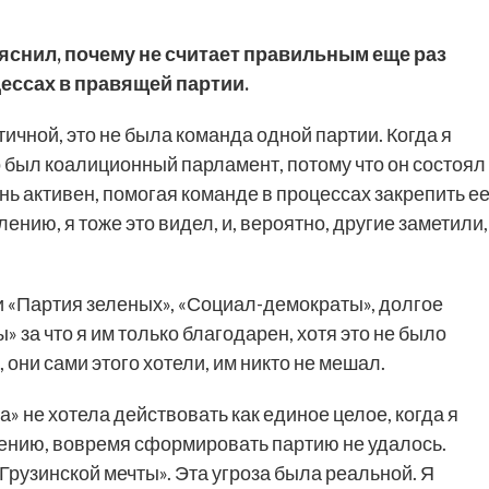
снил, почему не считает правильным еще раз
цессах в правящей партии.
ичной, это не была команда одной партии. Когда я
то был коалиционный парламент, потому что он состоял
ень активен, помогая команде в процессах закрепить е
нию, я тоже это видел, и, вероятно, другие заметили,
 «Партия зеленых», «Социал-демократы», долгое
 за что я им только благодарен, хотя это не было
они сами этого хотели, им никто не мешал.
та» не хотела действовать как единое целое, когда я
алению, вовремя сформировать партию не удалось.
Грузинской мечты». Эта угроза была реальной. Я