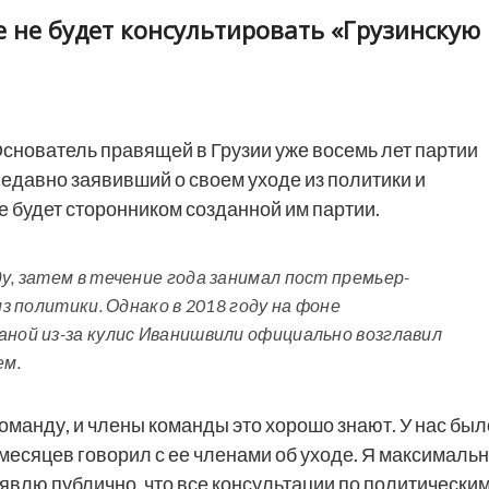
 не будет консультировать «Грузинскую
снователь правящей в Грузии уже восемь лет партии
едавно заявивший о своем уходе из политики и
е будет сторонником созданной им партии.
у, затем в течение года занимал пост премьер-
из политики. Однако в 2018 году на фоне
аной из-за кулис Иванишвили официально возглавил
ем.
оманду, и члены команды это хорошо знают. У нас был
 месяцев говорил с ее членами об уходе. Я максималь
аявлю публично, что все консультации по политически