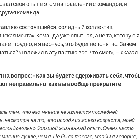
зовал свой опыт в этом направлении с командой, и
другая команда.
оставляю состоявшийся, солидный коллектив,
ская мечта». Команда уже опытная, а не та, которую я
анет трудно, и я вернусь, это будет непонятно. Зачем
ться? Я вложил в эту партию все, что смог», — сказал
на вопрос: «Как вы будете сдерживать себя, чтоб
лают неправильно, как вы вообще прекратите
ать тем, что его мнение не является последней
я, несмотря на то, что исходя из моего возраста, моей
 есть довольно большой жизненный опыт. Очень часто
мнение лучше, чем я. Не было такого, чтобы я говорил,