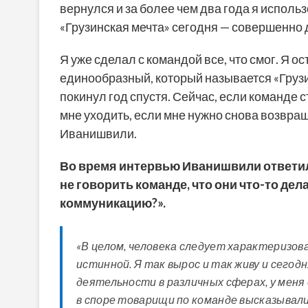
вернулся и за более чем два года я исполь
«Грузинская мечта» сегодня — совершенно 
Я уже сделал с командой все, что смог. Я 
единообразный, который называется «Грузин
покинул год спустя. Сейчас, если команде ст
мне уходить, если мне нужно снова возвраща
Иванишвили.
Во время интервью Иванишвили ответил 
не говорить команде, что они что-то де
коммуникацию?».
«В целом, человека следует характеризов
истинной. Я так вырос и так живу и сегодн
деятельности в различных сферах, у меня
в споре товарищи по команде высказывали 