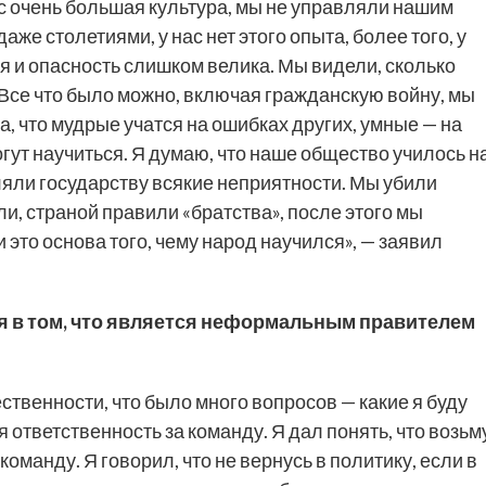
нас очень большая культура, мы не управляли нашим
аже столетиями, у нас нет этого опыта, более того, у
я и опасность слишком велика. Мы видели, сколько
Все что было можно, включая гражданскую войну, мы
а, что мудрые учатся на ошибках других, умные — на
огут научиться. Я думаю, что наше общество училось н
яли государству всякие неприятности. Мы убили
и, страной правили «братства», после этого мы
 это основа того, чему народ научился», — заявил
я в том, что является неформальным правителем
твенности, что было много вопросов — какие я буду
 ответственность за команду. Я дал понять, что возьм
оманду. Я говорил, что не вернусь в политику, если в