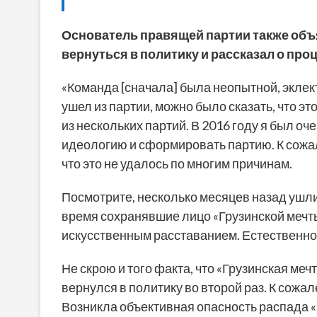
Основатель правящей партии также объя
вернуться в политику и рассказал о про
«Команда [сначала] была неопытной, эклект
ушел из партии, можно было сказать, что э
из нескольких партий. В 2016 году я был оч
идеологию и сформировать партию. К сожале
что это не удалось по многим причинам.
Посмотрите, несколько месяцев назад ушли
время сохранявшие лицо «Грузинской мечты»
искусственным расставанием. Естественно, 
Не скрою и того факта, что «Грузинская меч
вернулся в политику во второй раз. К сож
Возникла объективная опасность распада «