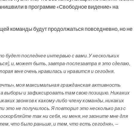
анишвили в программе «Свободное видение» на
ящей команды будут продолжаться повседневно, но не
то будет последнее интервью с вами. У нескольких
я], и, может быть, завтра-послезавтра я это сделаю,
торая мне очень нравилась и нравится и сегодня.
мечты», моя максимальная гражданская активность
на выборы и зафиксировать там свою позицию. Никаких
икаких звонков к какому-либо члену команды, никаких
ли это не получилось. Я повторил это несколько раз с
 оскорбляйте так ни себя, ни меня, не звоните мне для
ем, что было раньше, и тем, что есть сегодня», —