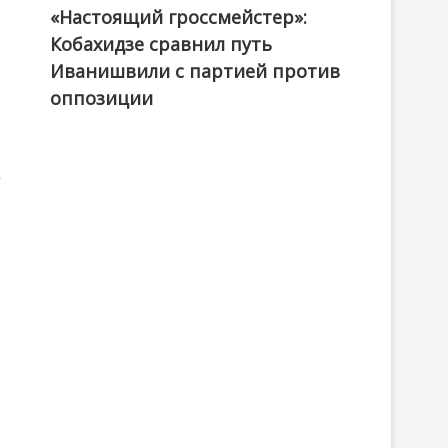
«Настоящий гроссмейстер»:
@ქართული ოცნება / Georgian Dream
Кобахидзе сравнил путь
Иванишвили с партией против
оппозиции
е