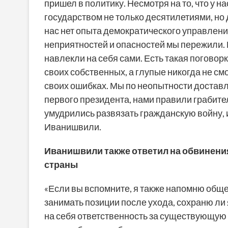
пришел в политику. Несмотря на то, что у 
государством не только десятилетиями, но д
нас нет опыта демократического управлени
неприятностей и опасностей мы пережили. 
навлекли на себя сами. Есть такая поговорк
своих собственных, а глупые никогда не см
своих ошибках. Мы по неопытности доставл
первого президента, нами правили грабител
умудрились развязать гражданскую войну, и
Иванишвили.
Иванишвили также ответил на обвинени
страны
«Если вы вспомните, я также напомню общес
занимать позиции после ухода, сохраню ли я
на себя ответственность за существующую к