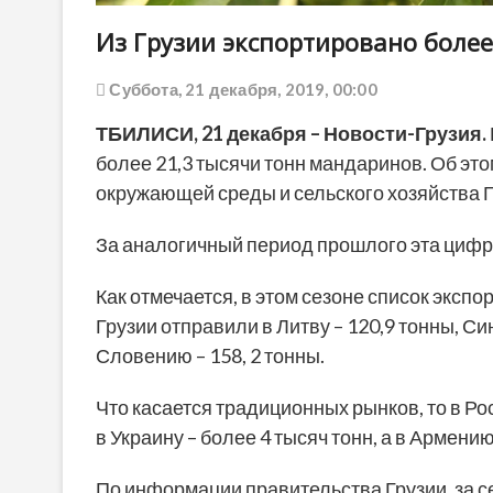
Из Грузии экспортировано более
Суббота, 21 декабря, 2019, 00:00
ТБИЛИСИ, 21 декабря – Новости-Грузия.
более 21,3 тысячи тонн мандаринов. Об эт
окружающей среды и сельского хозяйства Г
За аналогичный период прошлого эта цифра
Как отмечается, в этом сезоне список экс
Грузии отправили в Литву – 120,9 тонны, Си
Словению – 158, 2 тонны.
Что касается традиционных рынков, то в Р
в Украину – более 4 тысяч тонн, а в Армению
По информации правительства Грузии, за се