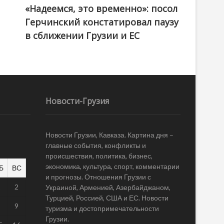
«Надеемся, это временно»: посол
Герчинский констатировал паузу
в сближении Грузии и ЕС
Новости-Грузия
Новости Грузии, Кавказа. Картина дня –
главные события, конфликты и
происшествия, политика, бизнес,
экономика, культура, спорт, комментарии
Б
ВС
и прогнозы. Отношения Грузии с
1
2
Украиной, Арменией, Азербайджаном,
Турцией, Россией, США и ЕС. Новости
8
9
туризма и достопримечательности
Грузии.