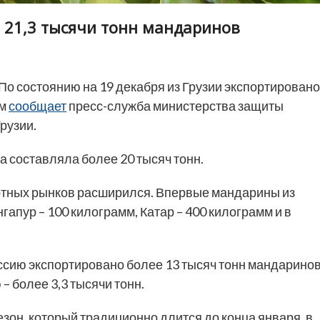
 21,3 тысячи тонн мандаринов
По состоянию на 19 декабря из Грузии экспортировано
ом
сообщает
пресс-служба министерства защиты
рузии.
 составляла более 20 тысяч тонн.
портных рынков расширился. Впервые мандарины из
нгапур – 100 килограмм, Катар – 400 килограмм и в
оссию экспортировано более 13 тысяч тонн мандаринов
 – более 3,3 тысячи тонн.
зон, который традиционно длится до конца января, в