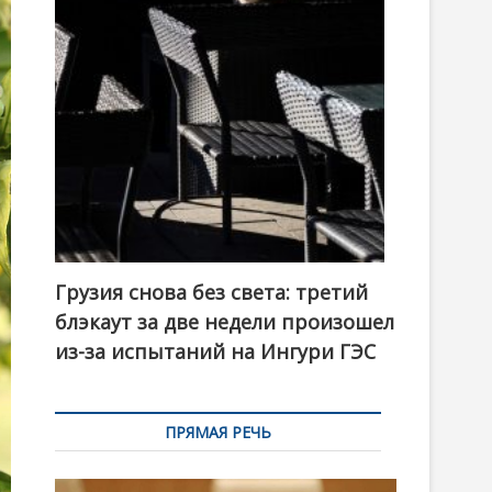
t
o
n
Грузия снова без света: третий
блэкаут за две недели произошел
из-за испытаний на Ингури ГЭС
ПРЯМАЯ РЕЧЬ