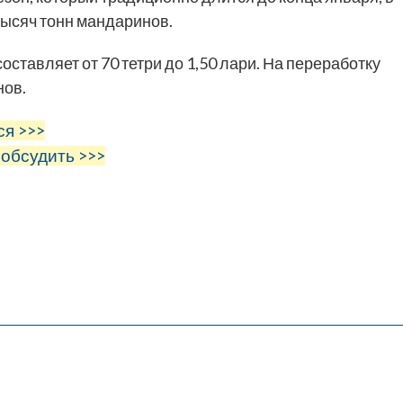
тысяч тонн мандаринов.
оставляет от 70 тетри до 1,50 лари. На переработку
нов.
ся >>>
 обсудить >>>