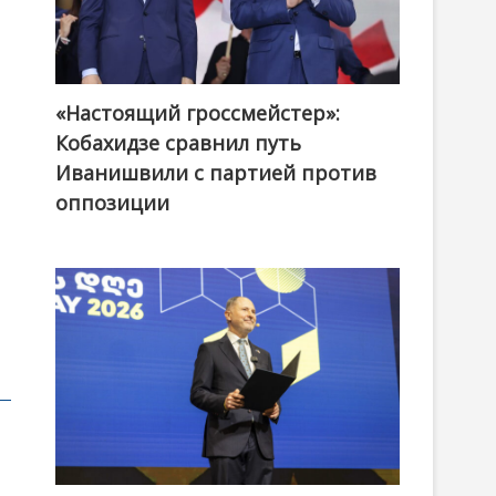
«Настоящий гроссмейстер»:
@ქართული ოცნება / Georgian Dream
Кобахидзе сравнил путь
Иванишвили с партией против
оппозиции