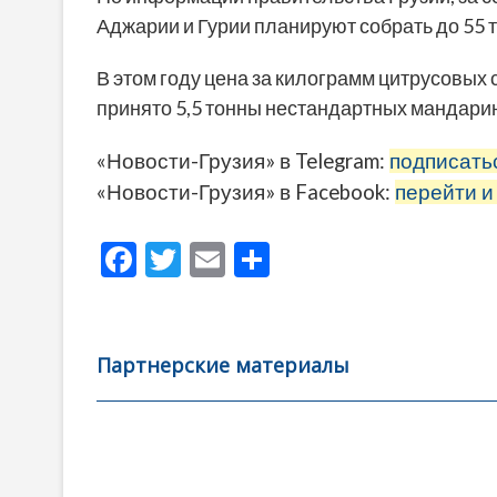
Аджарии и Гурии планируют собрать до 55 
В этом году цена за килограмм цитрусовых с
принято 5,5 тонны нестандартных мандари
«Новости-Грузия» в Telegram:
подписать
«Новости-Грузия» в Facebook:
перейти и
F
T
E
О
ac
w
m
тп
e
itt
ai
р
b
er
l
а
Партнерские материалы
o
в
o
и
k
ть
Навигация