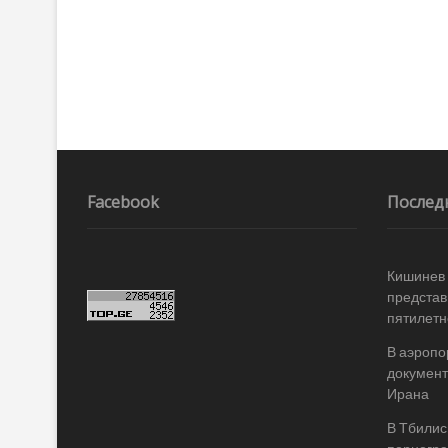
по
записям
Facebook
Послед
Кишинев 
представ
пятилетн
В аэропо
документ
Ирана
В Тбилис