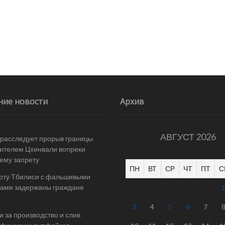
ние новости
Архив
АВГУСТ 2026
расследует прорыв границы
ителем Цхинвали вопреки
ему запрету
ПН
ВТ
СР
ЧТ
ПТ
С
рту Тбилиси с фальшивыми
ами задержаны граждане
3
4
5
6
7
и за производство и слив