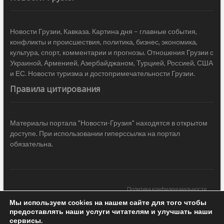
Новости Грузии, Кавказа. Картина дня – главные события,
конфликты и происшествия, политика, бизнес, экономика,
культура, спорт, комментарии и прогнозы. Отношения Грузии с
Украиной, Арменией, Азербайджаном, Турцией, Россией, США
и ЕС. Новости туризма и достопримечательности Грузии.
Правила цитирования
Материалы портала "Новости-Грузия" находятся в открытом
доступе. При использовании гиперссылка на портал
обязательна.
Политика конфиденциальности
Мы используем cookies на нашем сайте для того чтобы
Новости Грузии
| Black Sea Press LTD © 2020 All Rights Reserved /
предоставлять наши услуги читателям и улучшать наши
Design & development —
COCODO BRANDO
сервисы.