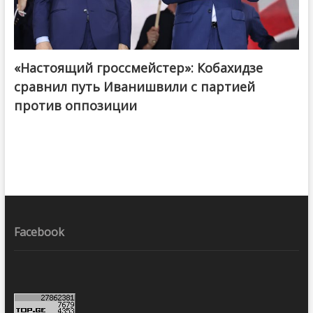
«Настоящий гроссмейстер»: Кобахидзе
@ქართული ოცნება / Georgian Dream
сравнил путь Иванишвили с партией
против оппозиции
Facebook