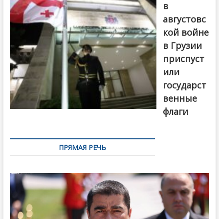
в
августовс
кой войне
в Грузии
приспуст
или
государст
венные
флаги
ПРЯМАЯ РЕЧЬ