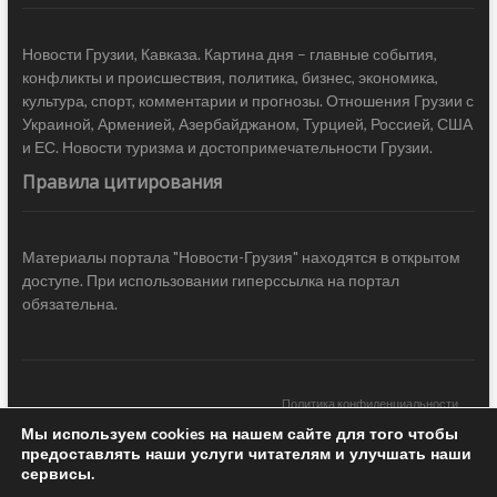
Новости Грузии, Кавказа. Картина дня – главные события,
конфликты и происшествия, политика, бизнес, экономика,
культура, спорт, комментарии и прогнозы. Отношения Грузии с
Украиной, Арменией, Азербайджаном, Турцией, Россией, США
и ЕС. Новости туризма и достопримечательности Грузии.
Правила цитирования
Материалы портала "Новости-Грузия" находятся в открытом
доступе. При использовании гиперссылка на портал
обязательна.
Политика конфиденциальности
Мы используем cookies на нашем сайте для того чтобы
Новости Грузии
| Black Sea Press LTD © 2020 All Rights Reserved /
предоставлять наши услуги читателям и улучшать наши
Design & development —
COCODO BRANDO
сервисы.