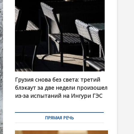
t
o
n
Грузия снова без света: третий
блэкаут за две недели произошел
из-за испытаний на Ингури ГЭС
ПРЯМАЯ РЕЧЬ