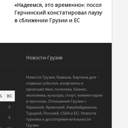
«Надеемся, это временно»: посол
Герчинский констатировал паузу
в сближении Грузии и ЕС
Новости-Грузия
Новости Грузии, Кавказа. Картина дня –
главные события, конфликты и
происшествия, политика, бизнес,
экономика, культура, спорт, комментарии
Б
ВС
и прогнозы. Отношения Грузии с
1
2
Украиной, Арменией, Азербайджаном,
Турцией, Россией, США и ЕС. Новости
8
9
туризма и достопримечательности
Грузии.