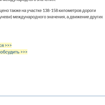
ено также на участке 138-158 километров дороги
неви) международного значения, а движение других
ся >>>
 обсудить >>>