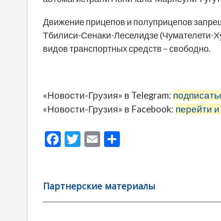
Движение прицепов и полуприцепов запрещ
Тбилиси-Сенаки-Леселидзе (Чумателети-Ху
видов транспортных средств – свободно.
«Новости-Грузия» в Telegram:
подписать
«Новости-Грузия» в Facebook:
перейти и
F
T
E
О
ac
w
m
тп
e
itt
ai
р
b
er
l
а
Партнерские материалы
o
в
o
и