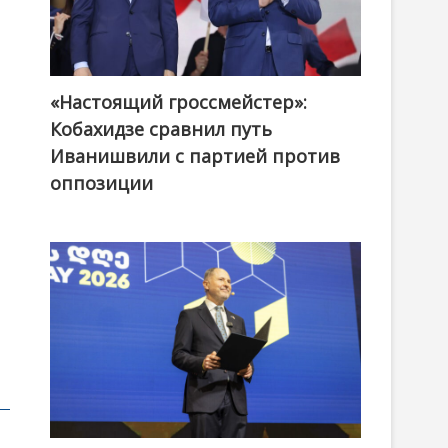
«Настоящий гроссмейстер»:
@ქართული ოცნება / Georgian Dream
Кобахидзе сравнил путь
Иванишвили с партией против
оппозиции