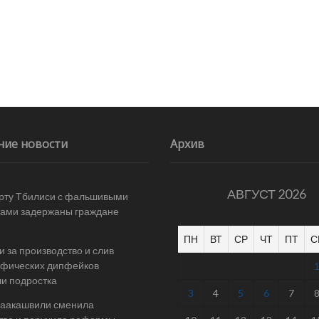
ние новости
Архив
АВГУСТ 2026
рту Тбилиси с фальшивыми
ами задержаны граждане
ПН
ВТ
СР
ЧТ
ПТ
С
и за производство и слив
афических дипфейков
и подростка
3
4
5
6
7
Саакашвили сменила