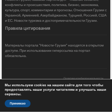
конфликты и происшествия, политика, бизнес, экономика,
культура, спорт, комментарии и прогнозы. Отношения Грузии с
Украиной, Арменией, Азербайджаном, Турцией, Россией, США
и ЕС. Новости туризма и достопримечательности Грузии.
Правила цитирования
Материалы портала "Новости-Грузия" находятся в открытом
доступе. При использовании гиперссылка на портал
обязательна.
Политика конфиденциальности
Мы используем cookies на нашем сайте для того чтобы
Новости Грузии
| Black Sea Press LTD © 2020 All Rights Reserved /
предоставлять наши услуги читателям и улучшать наши
Design & development —
COCODO BRANDO
сервисы.
Принимаю