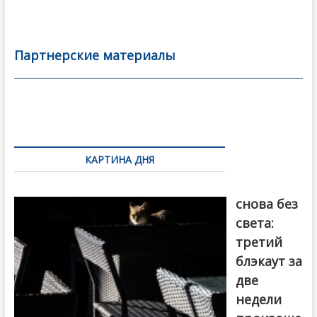
ac
w
m
тп
e
itt
ai
р
b
er
l
а
Партнерские материалы
o
в
o
и
k
ть
Навигация
по
КАРТИНА ДНЯ
записям
Грузия
снова без
света:
третий
блэкаут за
две
недели