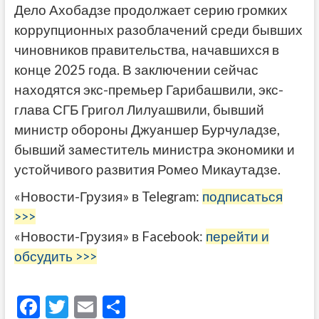
Дело Ахобадзе продолжает серию громких
коррупционных разоблачений среди бывших
чиновников правительства, начавшихся в
конце 2025 года. В заключении сейчас
находятся экс-премьер Гарибашвили, экс-
глава СГБ Григол Лилуашвили, бывший
министр обороны Джуаншер Бурчуладзе,
бывший заместитель министра экономики и
устойчивого развития Ромео Микаутадзе.
«Новости-Грузия» в Telegram:
подписаться
>>>
«Новости-Грузия» в Facebook:
перейти и
обсудить >>>
F
T
E
О