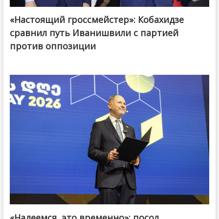
«Настоящий гроссмейстер»: Кобахидзе
@ქართული ოცნება / Georgian Dream
сравнил путь Иванишвили с партией
против оппозиции
«Надеемся, это временно»: посол