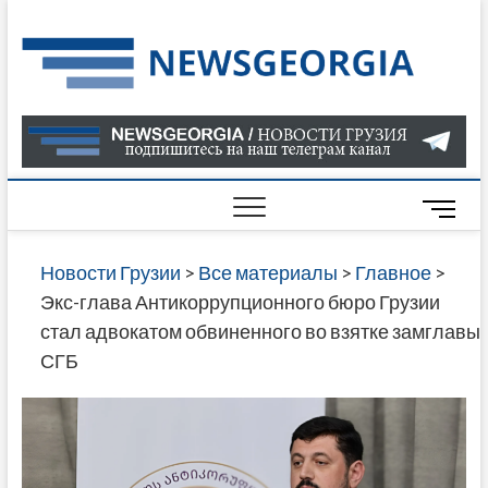
Skip
to
Нов
САМАЯ
content
АКТУАЛ
Гру
ИНФОР
О СОБ
В ГРУЗ
НОВОС
M
ГРУЗИИ
e
ОНЛАЙН
n
Новости Грузии
>
Все материалы
>
Главное
>
САЙТЕ 
u
Экс-глава Антикоррупционного бюро Грузии
НАЙДЕ
B
стал адвокатом обвиненного во взятке замглавы
НОВОС
u
СГБ
ПОЛИТ
t
ЭКОНО
t
КУЛЬТУ
o
СПОРТА
n
МНОГО