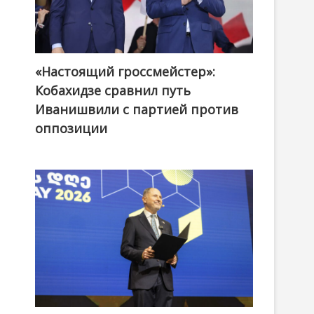
«Настоящий гроссмейстер»:
@ქართული ოცნება / Georgian Dream
Кобахидзе сравнил путь
Иванишвили с партией против
оппозиции