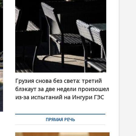
t
o
n
Грузия снова без света: третий
блэкаут за две недели произошел
из-за испытаний на Ингури ГЭС
ПРЯМАЯ РЕЧЬ