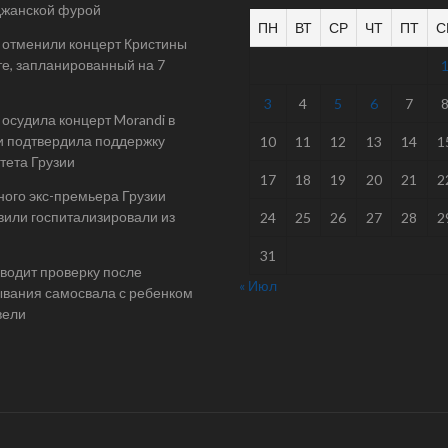
джанской фурой
ПН
ВТ
СР
ЧТ
ПТ
С
 отменили концерт Кристины
е, запланированный на 7
3
4
5
6
7
осудила концерт Morandi в
и подтвердила поддержку
10
11
12
13
14
1
тета Грузии
17
18
19
20
21
2
ого экс-премьера Грузии
или госпитализировали из
24
25
26
27
28
2
31
одит проверку после
« Июл
вания самосвала с ребенком
вели