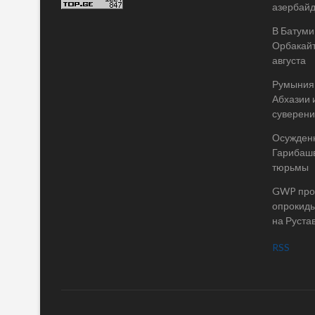
азербай
В Батуми
Орбакайт
августа
Румыния 
Абхазии 
суверени
Осужденн
Гарибашв
тюрьмы
GWP пров
опрокиды
на Руста
RSS