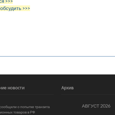
ся >>>
 обсудить >>>
ние новости
Архив
АВГУСТ 2026
 сообщили о попытке транзита
ионных товаров в РФ