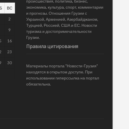
происшествия, политика, бизнес,
экономика, культура, спорт, комментарии
Б
ВС
и прогнозы. Отношения Грузии с
1
2
Украиной, Арменией, Азербайджаном,
Турцией, Россией, США и ЕС. Новости
8
9
туризма и достопримечательности
Грузии.
5
16
Правила цитирования
2
23
9
30
Материалы портала "Новости-Грузия"
находятся в открытом доступе. При
использовании гиперссылка на портал
обязательна.